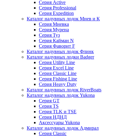
Серия Active
Серия Professional
Серия Expedition
Каталог надувных лодок Мнев и К
Серия Мневка
Серия Мурена
Серия Туз
Серия Кайман N
Серия Фаворит F
Каталог надувных лодок Флинк
Каталог надувных лодки Badger
Серия Utility Line
Серия Excel Line
Серия Classic Line
Серия Fishing Line
Серия Heavy Duty
Каталог надувных лодок RiverBoats
Каталог надувных лодок Yukona
Серия GT
Серия TS
Серия TLK и TSE
Серия НДНД
Аксессуары Yukona
Каталог надувных лодок Адмирал
Серия Classic