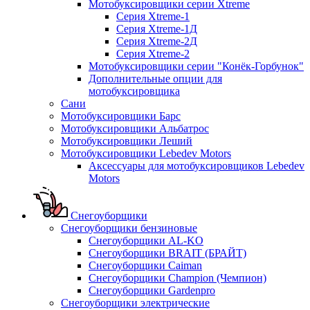
Мотобуксировщики серии Xtreme
Серия Xtreme-1
Серия Xtreme-1Д
Серия Xtreme-2Д
Серия Xtreme-2
Мотобуксировщики серии "Конёк-Горбунок"
Дополнительные опции для
мотобуксировщика
Сани
Мотобуксировщики Барс
Мотобуксировщики Альбатрос
Мотобуксировщики Леший
Мотобуксировщики Lebedev Motors
Аксессуары для мотобуксировщиков Lebedev
Motors
Снегоуборщики
Снегоуборщики бензиновые
Снегоуборщики AL-KO
Снегоуборщики BRAIT (БРАЙТ)
Снегоуборщики Caiman
Снегоуборщики Champion (Чемпион)
Снегоуборщики Gardenpro
Снегоуборщики электрические