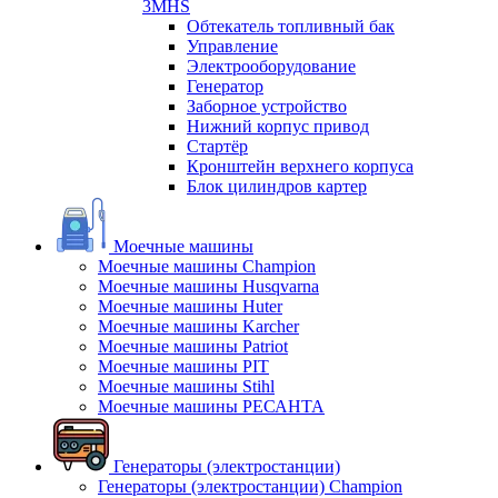
3MHS
Обтекатель топливный бак
Управление
Электрооборудование
Генератор
Заборное устройство
Нижний корпус привод
Стартёр
Кронштейн верхнего корпуса
Блок цилиндров картер
Моечные машины
Моечные машины Champion
Моечные машины Husqvarna
Моечные машины Huter
Моечные машины Karcher
Моечные машины Patriot
Моечные машины PIT
Моечные машины Stihl
Моечные машины РЕСАНТА
Генераторы (электростанции)
Генераторы (электростанции) Champion