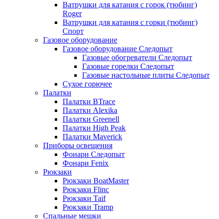
Ватрушки для катания с горок (тюбинг)
Roger
Ватрушки для катания с горки (тюбинг)
Спорт
Газовое оборудование
Газовое оборудование Следопыт
Газовые обогреватели Следопыт
Газовые горелки Следопыт
Газовые настольные плиты Следопыт
Сухое горючее
Палатки
Палатки BTrace
Палатки Alexika
Палатки Greenell
Палатки High Peak
Палатки Maverick
Приборы освещения
Фонари Следопыт
Фонари Fenix
Рюкзаки
Рюкзаки BoatMaster
Рюкзаки Flinc
Рюкзаки Taif
Рюкзаки Tramp
Спальные мешки