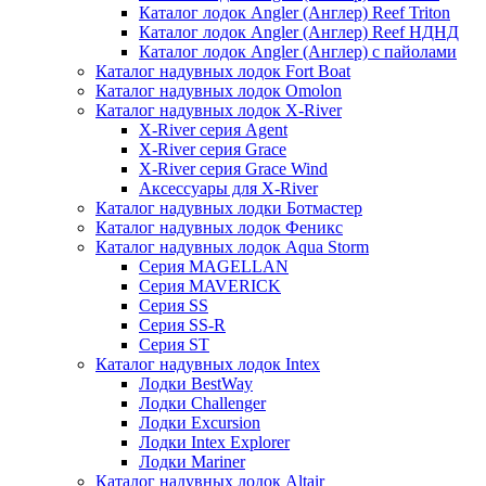
Каталог лодок Angler (Англер) Reef Triton
Каталог лодок Angler (Англер) Reef НДНД
Каталог лодок Angler (Англер) с пайолами
Каталог надувных лодок Fort Boat
Каталог надувных лодок Omolon
Каталог надувных лодок X-River
X-River серия Agent
X-River серия Grace
X-River серия Grace Wind
Аксессуары для X-River
Каталог надувных лодки Ботмастер
Каталог надувных лодок Феникc
Каталог надувных лодок Aqua Storm
Серия MAGELLAN
Серия MAVERICK
Серия SS
Серия SS-R
Серия ST
Каталог надувных лодок Intex
Лодки BestWay
Лодки Challenger
Лодки Excursion
Лодки Intex Explorer
Лодки Mariner
Каталог надувных лодок Altair