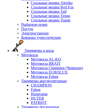
Спальные мешки Alexika
Спальные мешки Red Fox
Спальные мешки Taif
Спальные мешки Tengu
Спальные мешки Tramp
Рыбацкие ножи
Посуда
Электростанции
Коврики туристические
Триммеры и косы
Мотокосы
Мотокосы AL-KO
Мотокосы BRAIT
Мотокосы Champion (Чемпион)
Мотокосы EUROLUX
Мотокосы Fubag
Триммеры аккумуляторные
CHAMPION
Fubag
Husqvarna
HUTER
PATRIOT
Триммеры бензиновые