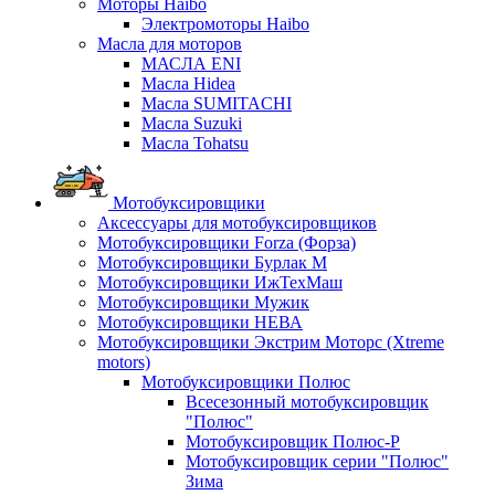
Моторы Haibo
Электромоторы Haibo
Масла для моторов
МАСЛА ENI
Масла Hidea
Масла SUMITACHI
Масла Suzuki
Масла Tohatsu
Мотобуксировщики
Аксессуары для мотобуксировщиков
Мотобуксировщики Forza (Форза)
Мотобуксировщики Бурлак М
Мотобуксировщики ИжТехМаш
Мотобуксировщики Мужик
Мотобуксировщики НЕВА
Мотобуксировщики Экстрим Моторс (Xtreme
motors)
Мотобуксировщики Полюс
Всесезонный мотобуксировщик
"Полюс"
Мотобуксировщик Полюс-Р
Мотобуксировщик серии "Полюс"
Зима