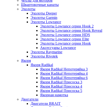
Чехлы для моторов
Швартовочные канаты
Эхолоты
Эхолоты Deeper
Эхолоты Garmin
Эхолоты Lowrance
Эхолоты Lowrance серии Hook 2
Эхолоты Lowrance серии Hook Reveal
Эхолоты Lowrance серии HDS
Эхолоты Lowrance серии Elite
Эхолоты Lowrance серии Hook
Аксессуары Lowrance
Эхолоты Raymarine
Эхолоты Rivotek
Якоря
Якоря Radikal
Якоря Radikal Непотеряйка 3
Якоря Radikal Непотеряйка 4
Якоря Radikal Непотеряйка 6
Якоря Radikal Присоска 3
Якоря Radikal Присоска 4
Якоря Radikal Присоска 5
Якорная намотка
Двигатели
Двигатели BRAIT