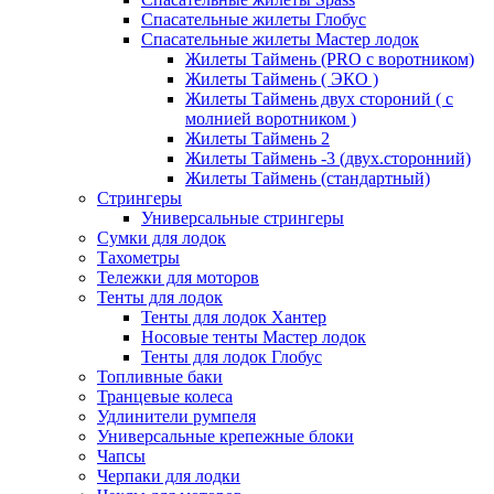
Спасательные жилеты Глобус
Спасательные жилеты Мастер лодок
Жилеты Таймень (PRO c воротником)
Жилеты Таймень ( ЭКО )
Жилеты Таймень двух стороний ( с
молнией воротником )
Жилеты Таймень 2
Жилеты Таймень -3 (двух.сторонний)
Жилеты Таймень (стандартный)
Стрингеры
Универсальные стрингеры
Сумки для лодок
Тахометры
Тележки для моторов
Тенты для лодок
Тенты для лодок Хантер
Носовые тенты Мастер лодок
Тенты для лодок Глобус
Топливные баки
Транцевые колеса
Удлинители румпеля
Универсальные крепежные блоки
Чапсы
Черпаки для лодки