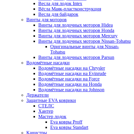
Весла для лодок Intex
Вёсла Маяк-пластконструкция
Весла для байдарок
Винты для моторов
Винты для лодочных моторов Hidea
Винты для лодочных моторов Honda
Винты для лодочных моторов Mercury
Винты для лодочных моторов Nissan-Tohatsu
Оригинальные винты для Nissan-
Tohatsu
Винты для лодочных моторов Parsun
Водомётные насадки
Водомётные насадки на Chrysler
Водомётные насадки на Evinrude
Водомётные насадки на Force
Водомётные насадки на Honda
Водомётные насадки на Johnson
Держатели
Защитные EVA коврики
СТЕЛС
Хантер
Мастер лодок
Eva ковры Proff
Eva ковры Standart
Канистры