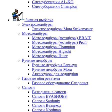
Снегоуборщики AL-KO
Снегоуборщики Champion
Зимная рыбалка
Электроледобуры
Электроледобуры Mora Strikemaster
Мотоледобуры
Мотоледобуры (мотобуры) BRAIT
Мотоледобуры (мотобуры) Profi
Мотоледобуры Champion
Мотоледобуры Higashi
Мотоледобуры Huter
Ручные ледобуры
Ручные ледобуры Барнаул
Ручные ледобуры Mora
Аксессуары для ледорубов
Газовые обогреватели
Газовое оборудование Следопыт
Сапоги
Вкладыши в сапоги
Сапоги EVASHOES
Сапоги Sardonix
Сапоги Вездеход
Сапоги Nordman