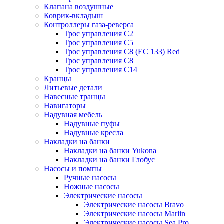
Клапана воздушные
Коврик-вкладыш
Контроллеры газа-реверса
Трос управления C2
Трос управления C5
Трос управления C8 (ЕС 133) Red
Трос управления C8
Трос управления C14
Кранцы
Литьевые детали
Навесные транцы
Навигаторы
Надувная мебель
Надувные пуфы
Надувные кресла
Накладки на банки
Накладки на банки Yukona
Накладки на банки Глобус
Насосы и помпы
Ручные насосы
Ножные насосы
Электрические насосы
Электрические насосы Bravo
Электрические насосы Marlin
Электрические насосы Sea Pro