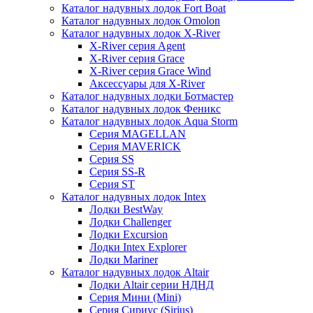
Каталог надувных лодок Fort Boat
Каталог надувных лодок Omolon
Каталог надувных лодок X-River
X-River серия Agent
X-River серия Grace
X-River серия Grace Wind
Аксессуары для X-River
Каталог надувных лодки Ботмастер
Каталог надувных лодок Феникc
Каталог надувных лодок Aqua Storm
Серия MAGELLAN
Серия MAVERICK
Серия SS
Серия SS-R
Серия ST
Каталог надувных лодок Intex
Лодки BestWay
Лодки Challenger
Лодки Excursion
Лодки Intex Explorer
Лодки Mariner
Каталог надувных лодок Altair
Лодки Altair серии НДНД
Серия Мини (Mini)
Серия Сириус (Sirius)