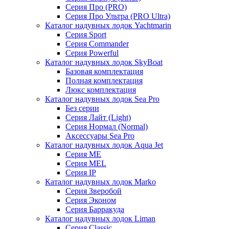
Серия Про (PRO)
Серия Про Ультра (PRO Ultra)
Каталог надувных лодок Yachtmarin
Серия Sport
Серия Commander
Серия Powerful
Каталог надувных лодок SkyBoat
Базовая комплектация
Полная комплектация
Люкс комплектация
Каталог надувных лодок Sea Pro
Без серии
Серия Лайт (Light)
Серия Нормал (Normal)
Аксессуары Sea Pro
Каталог надувных лодок Aqua Jet
Серия ME
Серия MEL
Серия IP
Каталог надувных лодок Marko
Серия Зверобой
Серия Эконом
Серия Барракуда
Каталог надувных лодок Liman
Серия Classic