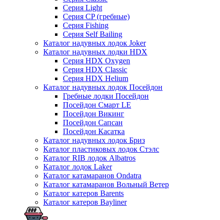
Серия Light
Серия CP (гребные)
Серия Fishing
Серия Self Bailing
Каталог надувных лодок Joker
Каталог надувных лодки HDX
Серия HDX Oxygen
Серия HDX Classic
Серия HDX Helium
Каталог надувных лодок Посейдон
Гребные лодки Посейдон
Посейдон Смарт LE
Посейдон Викинг
Посейдон Сапсан
Посейдон Касатка
Каталог надувных лодок Бриз
Каталог пластиковых лодок Стэлс
Каталог RIB лодок Albatros
Каталог лодок Laker
Каталог катамаранов Ondatra
Каталог катамаранов Вольный Ветер
Каталог катеров Barents
Каталог катеров Bayliner