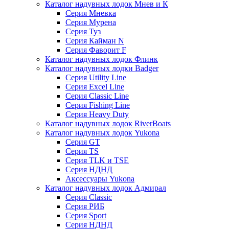
Каталог надувных лодок Мнев и К
Серия Мневка
Серия Мурена
Серия Туз
Серия Кайман N
Серия Фаворит F
Каталог надувных лодок Флинк
Каталог надувных лодки Badger
Серия Utility Line
Серия Excel Line
Серия Classic Line
Серия Fishing Line
Серия Heavy Duty
Каталог надувных лодок RiverBoats
Каталог надувных лодок Yukona
Серия GT
Серия TS
Серия TLK и TSE
Серия НДНД
Аксессуары Yukona
Каталог надувных лодок Адмирал
Серия Classic
Серия РИБ
Серия Sport
Серия НДНД