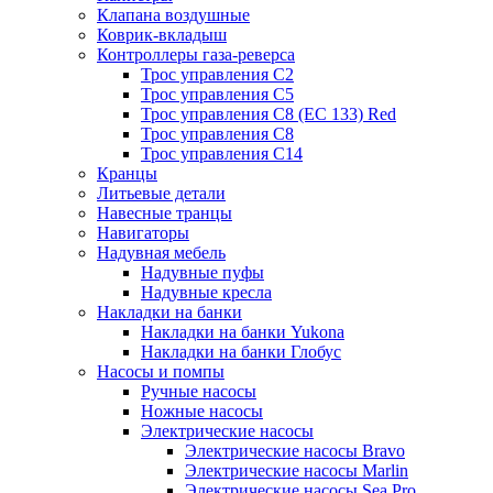
Клапана воздушные
Коврик-вкладыш
Контроллеры газа-реверса
Трос управления C2
Трос управления C5
Трос управления C8 (ЕС 133) Red
Трос управления C8
Трос управления C14
Кранцы
Литьевые детали
Навесные транцы
Навигаторы
Надувная мебель
Надувные пуфы
Надувные кресла
Накладки на банки
Накладки на банки Yukona
Накладки на банки Глобус
Насосы и помпы
Ручные насосы
Ножные насосы
Электрические насосы
Электрические насосы Bravo
Электрические насосы Marlin
Электрические насосы Sea Pro