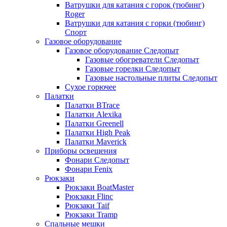
Ватрушки для катания с горок (тюбинг)
Roger
Ватрушки для катания с горки (тюбинг)
Спорт
Газовое оборудование
Газовое оборудование Следопыт
Газовые обогреватели Следопыт
Газовые горелки Следопыт
Газовые настольные плиты Следопыт
Сухое горючее
Палатки
Палатки BTrace
Палатки Alexika
Палатки Greenell
Палатки High Peak
Палатки Maverick
Приборы освещения
Фонари Следопыт
Фонари Fenix
Рюкзаки
Рюкзаки BoatMaster
Рюкзаки Flinc
Рюкзаки Taif
Рюкзаки Tramp
Спальные мешки