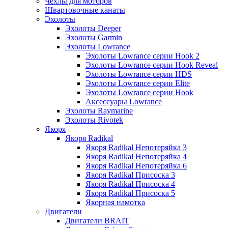
Чехлы для моторов
Швартовочные канаты
Эхолоты
Эхолоты Deeper
Эхолоты Garmin
Эхолоты Lowrance
Эхолоты Lowrance серии Hook 2
Эхолоты Lowrance серии Hook Reveal
Эхолоты Lowrance серии HDS
Эхолоты Lowrance серии Elite
Эхолоты Lowrance серии Hook
Аксессуары Lowrance
Эхолоты Raymarine
Эхолоты Rivotek
Якоря
Якоря Radikal
Якоря Radikal Непотеряйка 3
Якоря Radikal Непотеряйка 4
Якоря Radikal Непотеряйка 6
Якоря Radikal Присоска 3
Якоря Radikal Присоска 4
Якоря Radikal Присоска 5
Якорная намотка
Двигатели
Двигатели BRAIT