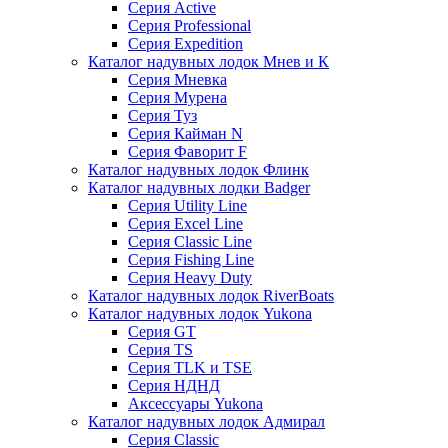
Серия Active
Серия Professional
Серия Expedition
Каталог надувных лодок Мнев и К
Серия Мневка
Серия Мурена
Серия Туз
Серия Кайман N
Серия Фаворит F
Каталог надувных лодок Флинк
Каталог надувных лодки Badger
Серия Utility Line
Серия Excel Line
Серия Classic Line
Серия Fishing Line
Серия Heavy Duty
Каталог надувных лодок RiverBoats
Каталог надувных лодок Yukona
Серия GT
Серия TS
Серия TLK и TSE
Серия НДНД
Аксессуары Yukona
Каталог надувных лодок Адмирал
Серия Classic