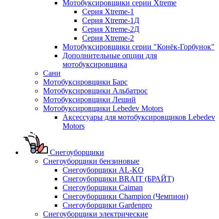
Мотобуксировщики серии Xtreme
Серия Xtreme-1
Серия Xtreme-1Д
Серия Xtreme-2Д
Серия Xtreme-2
Мотобуксировщики серии "Конёк-Горбунок"
Дополнительные опции для
мотобуксировщика
Сани
Мотобуксировщики Барс
Мотобуксировщики Альбатрос
Мотобуксировщики Леший
Мотобуксировщики Lebedev Motors
Аксессуары для мотобуксировщиков Lebedev
Motors
Снегоуборщики
Снегоуборщики бензиновые
Снегоуборщики AL-KO
Снегоуборщики BRAIT (БРАЙТ)
Снегоуборщики Caiman
Снегоуборщики Champion (Чемпион)
Снегоуборщики Gardenpro
Снегоуборщики электрические