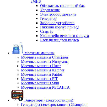
3MHS
Обтекатель топливный бак
Управление
Электрооборудование
Генератор
Заборное устройство
Нижний корпус привод
Стартёр
Кронштейн верхнего корпуса
Блок цилиндров картер
Моечные машины
Моечные машины Champion
Моечные машины Husqvarna
Моечные машины Huter
Моечные машины Karcher
Моечные машины Patriot
Моечные машины PIT
Моечные машины Stihl
Моечные машины РЕСАНТА
Генераторы (электростанции)
Генераторы (электростанции) Champion