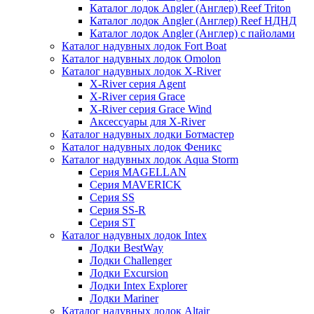
Каталог лодок Angler (Англер) Reef Triton
Каталог лодок Angler (Англер) Reef НДНД
Каталог лодок Angler (Англер) с пайолами
Каталог надувных лодок Fort Boat
Каталог надувных лодок Omolon
Каталог надувных лодок X-River
X-River серия Agent
X-River серия Grace
X-River серия Grace Wind
Аксессуары для X-River
Каталог надувных лодки Ботмастер
Каталог надувных лодок Феникc
Каталог надувных лодок Aqua Storm
Серия MAGELLAN
Серия MAVERICK
Серия SS
Серия SS-R
Серия ST
Каталог надувных лодок Intex
Лодки BestWay
Лодки Challenger
Лодки Excursion
Лодки Intex Explorer
Лодки Mariner
Каталог надувных лодок Altair