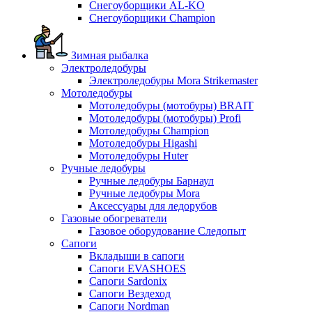
Снегоуборщики AL-KO
Снегоуборщики Champion
Зимная рыбалка
Электроледобуры
Электроледобуры Mora Strikemaster
Мотоледобуры
Мотоледобуры (мотобуры) BRAIT
Мотоледобуры (мотобуры) Profi
Мотоледобуры Champion
Мотоледобуры Higashi
Мотоледобуры Huter
Ручные ледобуры
Ручные ледобуры Барнаул
Ручные ледобуры Mora
Аксессуары для ледорубов
Газовые обогреватели
Газовое оборудование Следопыт
Сапоги
Вкладыши в сапоги
Сапоги EVASHOES
Сапоги Sardonix
Сапоги Вездеход
Сапоги Nordman