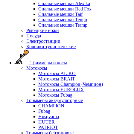
Спальные мешки Alexika
Спальные мешки Red Fox
Спальные мешки Taif
Спальные мешки Tengu
Спальные мешки Tramp
Рыбацкие ножи
Посуда
Электростанции
Коврики туристические
Триммеры и косы
Мотокосы
Мотокосы AL-KO
Мотокосы BRAIT
Мотокосы Champion (Чемпион)
Мотокосы EUROLUX
Мотокосы Fubag
Триммеры аккумуляторные
CHAMPION
Fubag
Husqvarna
HUTER
PATRIOT
Триммеры бензиновые