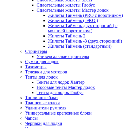
Спасательные жилеты Глобус
Спасательные жилеты Мастер лодок
Жилеты Таймень (PRO c воротником)
Жилеты Таймень ( ЭКО )
Жилеты Таймень двух стороний ( с
молнией воротником )
Жилеты Таймень 2
Жилеты Таймень -3 (двух.сторонний)
Жилеты Таймень (стандартный)
Стрингеры
Универсальные стрингеры
Сумки для лодок
Тахометры
Тележки для моторов
Тенты для лодок
Тенты для лодок Хантер
Носовые тенты Мастер лодок
Тенты для лодок Глобус
Топливные баки
Транцевые колеса
Удлинители румпеля
Универсальные крепежные блоки
Чапсы
Черпаки для лодки