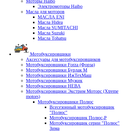
Моторы Haibo
Электромоторы Haibo
Масла для моторов
МАСЛА ENI
Масла Hidea
Масла SUMITACHI
Масла Suzuki
Масла Tohatsu
Мотобуксировщики
Аксессуары для мотобуксировщиков
Мотобуксировщики Forza (Форза)
Мотобуксировщики Бурлак М
Мотобуксировщики ИжТехМаш
Мотобуксировщики Мужик
Мотобуксировщики НЕВА
Мотобуксировщики Экстрим Моторс (Xtreme
motors)
Мотобуксировщики Полюс
Всесезонный мотобуксировщик
"Полюс"
Мотобуксировщик Полюс-Р
Мотобуксировщик серии "Полюс"
Зима