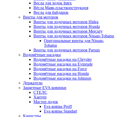
Весла для лодок Intex
Вёсла Маяк-пластконструкция
Весла для байдарок
Винты для моторов
Винты для лодочных моторов Hidea
Винты для лодочных моторов Honda
Винты для лодочных моторов Mercury
Винты для лодочных моторов Nissan-Tohatsu
Оригинальные винты для Nissan-
Tohatsu
Винты для лодочных моторов Parsun
Водомётные насадки
Водомётные насадки на Chrysler
Водомётные насадки на Evinrude
Водомётные насадки на Force
Водомётные насадки на Honda
Водомётные насадки на Johnson
Держатели
Защитные EVA коврики
СТЕЛС
Хантер
Мастер лодок
Eva ковры Proff
Eva ковры Standart
Канистры