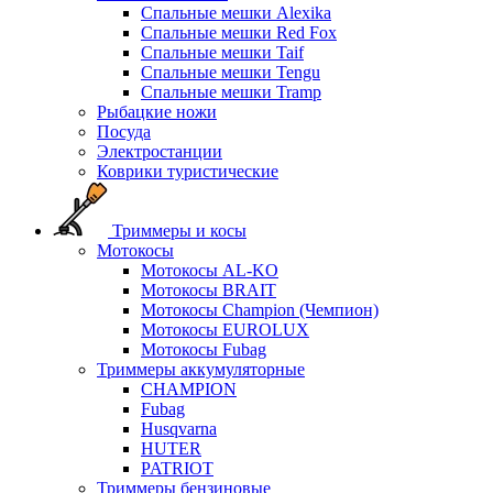
Спальные мешки Alexika
Спальные мешки Red Fox
Спальные мешки Taif
Спальные мешки Tengu
Спальные мешки Tramp
Рыбацкие ножи
Посуда
Электростанции
Коврики туристические
Триммеры и косы
Мотокосы
Мотокосы AL-KO
Мотокосы BRAIT
Мотокосы Champion (Чемпион)
Мотокосы EUROLUX
Мотокосы Fubag
Триммеры аккумуляторные
CHAMPION
Fubag
Husqvarna
HUTER
PATRIOT
Триммеры бензиновые