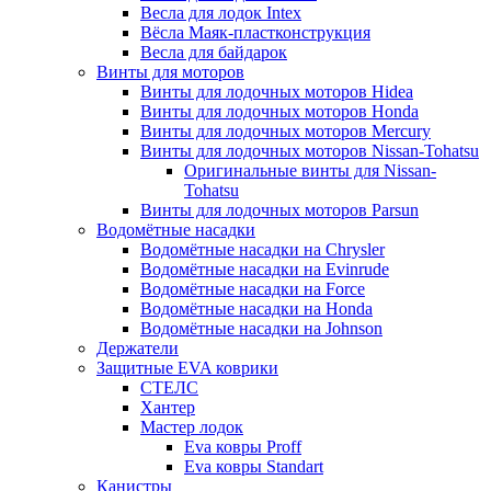
Весла для лодок Intex
Вёсла Маяк-пластконструкция
Весла для байдарок
Винты для моторов
Винты для лодочных моторов Hidea
Винты для лодочных моторов Honda
Винты для лодочных моторов Mercury
Винты для лодочных моторов Nissan-Tohatsu
Оригинальные винты для Nissan-
Tohatsu
Винты для лодочных моторов Parsun
Водомётные насадки
Водомётные насадки на Chrysler
Водомётные насадки на Evinrude
Водомётные насадки на Force
Водомётные насадки на Honda
Водомётные насадки на Johnson
Держатели
Защитные EVA коврики
СТЕЛС
Хантер
Мастер лодок
Eva ковры Proff
Eva ковры Standart
Канистры