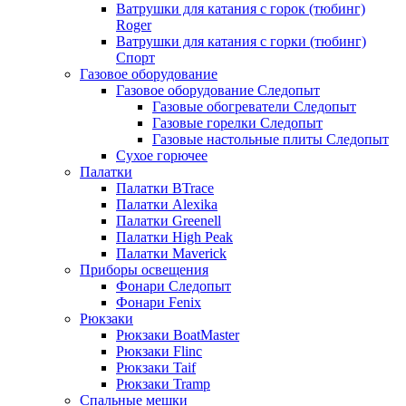
Ватрушки для катания с горок (тюбинг)
Roger
Ватрушки для катания с горки (тюбинг)
Спорт
Газовое оборудование
Газовое оборудование Следопыт
Газовые обогреватели Следопыт
Газовые горелки Следопыт
Газовые настольные плиты Следопыт
Сухое горючее
Палатки
Палатки BTrace
Палатки Alexika
Палатки Greenell
Палатки High Peak
Палатки Maverick
Приборы освещения
Фонари Следопыт
Фонари Fenix
Рюкзаки
Рюкзаки BoatMaster
Рюкзаки Flinc
Рюкзаки Taif
Рюкзаки Tramp
Спальные мешки