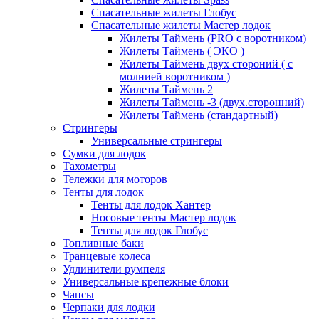
Спасательные жилеты Глобус
Спасательные жилеты Мастер лодок
Жилеты Таймень (PRO c воротником)
Жилеты Таймень ( ЭКО )
Жилеты Таймень двух стороний ( с
молнией воротником )
Жилеты Таймень 2
Жилеты Таймень -3 (двух.сторонний)
Жилеты Таймень (стандартный)
Стрингеры
Универсальные стрингеры
Сумки для лодок
Тахометры
Тележки для моторов
Тенты для лодок
Тенты для лодок Хантер
Носовые тенты Мастер лодок
Тенты для лодок Глобус
Топливные баки
Транцевые колеса
Удлинители румпеля
Универсальные крепежные блоки
Чапсы
Черпаки для лодки