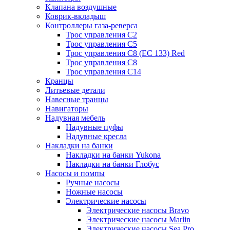
Клапана воздушные
Коврик-вкладыш
Контроллеры газа-реверса
Трос управления C2
Трос управления C5
Трос управления C8 (ЕС 133) Red
Трос управления C8
Трос управления C14
Кранцы
Литьевые детали
Навесные транцы
Навигаторы
Надувная мебель
Надувные пуфы
Надувные кресла
Накладки на банки
Накладки на банки Yukona
Накладки на банки Глобус
Насосы и помпы
Ручные насосы
Ножные насосы
Электрические насосы
Электрические насосы Bravo
Электрические насосы Marlin
Электрические насосы Sea Pro