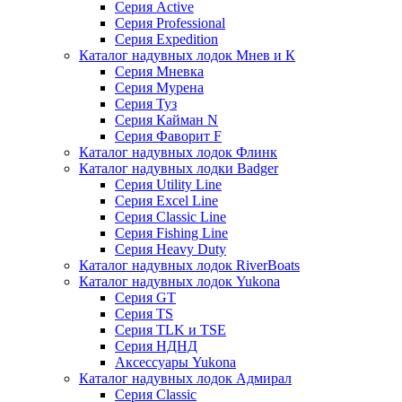
Серия Active
Серия Professional
Серия Expedition
Каталог надувных лодок Мнев и К
Серия Мневка
Серия Мурена
Серия Туз
Серия Кайман N
Серия Фаворит F
Каталог надувных лодок Флинк
Каталог надувных лодки Badger
Серия Utility Line
Серия Excel Line
Серия Classic Line
Серия Fishing Line
Серия Heavy Duty
Каталог надувных лодок RiverBoats
Каталог надувных лодок Yukona
Серия GT
Серия TS
Серия TLK и TSE
Серия НДНД
Аксессуары Yukona
Каталог надувных лодок Адмирал
Серия Classic