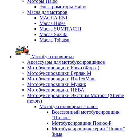
Моторы Haibo
Электромоторы Haibo
Масла для моторов
МАСЛА ENI
Масла Hidea
Масла SUMITACHI
Масла Suzuki
Масла Tohatsu
Мотобуксировщики
Аксессуары для мотобуксировщиков
Мотобуксировщики Forza (Форза)
Мотобуксировщики Бурлак М
Мотобуксировщики ИжТехМаш
Мотобуксировщики Мужик
Мотобуксировщики НЕВА
Мотобуксировщики Экстрим Моторс (Xtreme
motors)
Мотобуксировщики Полюс
Всесезонный мотобуксировщик
"Полюс"
Мотобуксировщик Полюс-Р
Мотобуксировщик серии "Полюс"
Зима