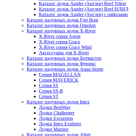
Каталог лодок Angler (Англер) Reef Triton
Каталог лодок Angler (Англер) Reef НДНД
Каталог лодок Angler (Англер) с пайолами
Каталог надувных лодок Fort Boat
Каталог надувных лодок Omolon
Каталог надувных лодок X-River
X-River серия Agent
X-River серия Grace
X-River серия Grace Wind
Аксессуары для X-River
Каталог надувных лодки Ботмастер
Каталог надувных лодок Феникc
Каталог надувных лодок Aqua Storm
Серия MAGELLAN
Серия MAVERICK
Серия SS
Серия SS-R
Серия ST
Каталог надувных лодок Intex
Лодки BestWay
Лодки Challenger
Лодки Excursion
Лодки Intex Explorer
Лодки Mariner
Каталог надувных лодок Altair