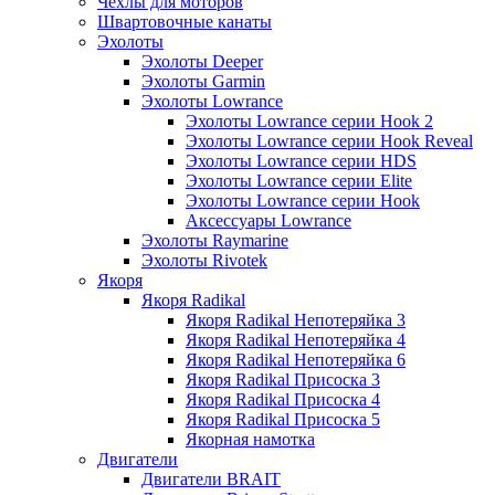
Чехлы для моторов
Швартовочные канаты
Эхолоты
Эхолоты Deeper
Эхолоты Garmin
Эхолоты Lowrance
Эхолоты Lowrance серии Hook 2
Эхолоты Lowrance серии Hook Reveal
Эхолоты Lowrance серии HDS
Эхолоты Lowrance серии Elite
Эхолоты Lowrance серии Hook
Аксессуары Lowrance
Эхолоты Raymarine
Эхолоты Rivotek
Якоря
Якоря Radikal
Якоря Radikal Непотеряйка 3
Якоря Radikal Непотеряйка 4
Якоря Radikal Непотеряйка 6
Якоря Radikal Присоска 3
Якоря Radikal Присоска 4
Якоря Radikal Присоска 5
Якорная намотка
Двигатели
Двигатели BRAIT