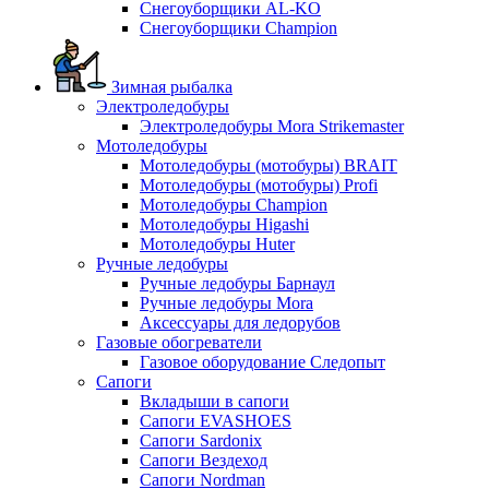
Снегоуборщики AL-KO
Снегоуборщики Champion
Зимная рыбалка
Электроледобуры
Электроледобуры Mora Strikemaster
Мотоледобуры
Мотоледобуры (мотобуры) BRAIT
Мотоледобуры (мотобуры) Profi
Мотоледобуры Champion
Мотоледобуры Higashi
Мотоледобуры Huter
Ручные ледобуры
Ручные ледобуры Барнаул
Ручные ледобуры Mora
Аксессуары для ледорубов
Газовые обогреватели
Газовое оборудование Следопыт
Сапоги
Вкладыши в сапоги
Сапоги EVASHOES
Сапоги Sardonix
Сапоги Вездеход
Сапоги Nordman