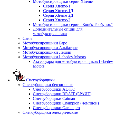
Мотобуксировщики серии Xtreme
Серия Xtreme-1
Серия Xtreme-1Д
Серия Xtreme-2Д
Серия Xtreme-2
Мотобуксировщики серии "Конёк-Горбунок"
Дополнительные опции для
мотобуксировщика
Сани
Мотобуксировщики Барс
Мотобуксировщики Альбатрос
Мотобуксировщики Леший
Мотобуксировщики Lebedev Motors
Аксессуары для мотобуксировщиков Lebedev
Motors
Снегоуборщики
Снегоуборщики бензиновые
Снегоуборщики AL-KO
Снегоуборщики BRAIT (БРАЙТ)
Снегоуборщики Caiman
Снегоуборщики Champion (Чемпион)
Снегоуборщики Gardenpro
Снегоуборщики электрические