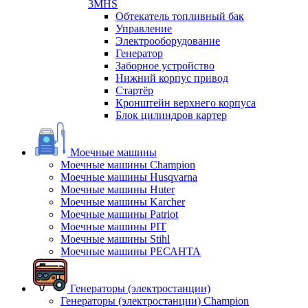
3MHS
Обтекатель топливный бак
Управление
Электрооборудование
Генератор
Заборное устройство
Нижний корпус привод
Стартёр
Кронштейн верхнего корпуса
Блок цилиндров картер
Моечные машины
Моечные машины Champion
Моечные машины Husqvarna
Моечные машины Huter
Моечные машины Karcher
Моечные машины Patriot
Моечные машины PIT
Моечные машины Stihl
Моечные машины РЕСАНТА
Генераторы (электростанции)
Генераторы (электростанции) Champion