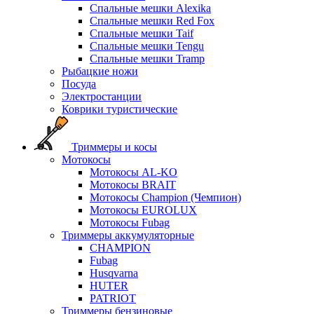
Спальные мешки Alexika
Спальные мешки Red Fox
Спальные мешки Taif
Спальные мешки Tengu
Спальные мешки Tramp
Рыбацкие ножи
Посуда
Электростанции
Коврики туристические
Триммеры и косы
Мотокосы
Мотокосы AL-KO
Мотокосы BRAIT
Мотокосы Champion (Чемпион)
Мотокосы EUROLUX
Мотокосы Fubag
Триммеры аккумуляторные
CHAMPION
Fubag
Husqvarna
HUTER
PATRIOT
Триммеры бензиновые