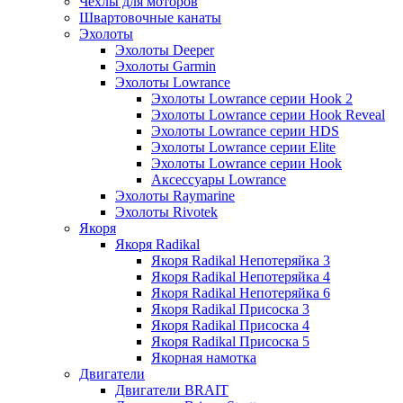
Чехлы для моторов
Швартовочные канаты
Эхолоты
Эхолоты Deeper
Эхолоты Garmin
Эхолоты Lowrance
Эхолоты Lowrance серии Hook 2
Эхолоты Lowrance серии Hook Reveal
Эхолоты Lowrance серии HDS
Эхолоты Lowrance серии Elite
Эхолоты Lowrance серии Hook
Аксессуары Lowrance
Эхолоты Raymarine
Эхолоты Rivotek
Якоря
Якоря Radikal
Якоря Radikal Непотеряйка 3
Якоря Radikal Непотеряйка 4
Якоря Radikal Непотеряйка 6
Якоря Radikal Присоска 3
Якоря Radikal Присоска 4
Якоря Radikal Присоска 5
Якорная намотка
Двигатели
Двигатели BRAIT