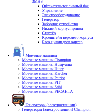
3MHS
Обтекатель топливный бак
Управление
Электрооборудование
Генератор
Заборное устройство
Нижний корпус привод
Стартёр
Кронштейн верхнего корпуса
Блок цилиндров картер
Моечные машины
Моечные машины Champion
Моечные машины Husqvarna
Моечные машины Huter
Моечные машины Karcher
Моечные машины Patriot
Моечные машины PIT
Моечные машины Stihl
Моечные машины РЕСАНТА
Генераторы (электростанции)
Генераторы (электростанции) Champion