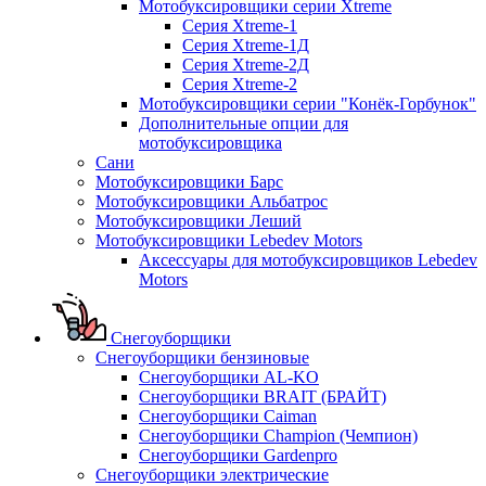
Мотобуксировщики серии Xtreme
Серия Xtreme-1
Серия Xtreme-1Д
Серия Xtreme-2Д
Серия Xtreme-2
Мотобуксировщики серии "Конёк-Горбунок"
Дополнительные опции для
мотобуксировщика
Сани
Мотобуксировщики Барс
Мотобуксировщики Альбатрос
Мотобуксировщики Леший
Мотобуксировщики Lebedev Motors
Аксессуары для мотобуксировщиков Lebedev
Motors
Снегоуборщики
Снегоуборщики бензиновые
Снегоуборщики AL-KO
Снегоуборщики BRAIT (БРАЙТ)
Снегоуборщики Caiman
Снегоуборщики Champion (Чемпион)
Снегоуборщики Gardenpro
Снегоуборщики электрические