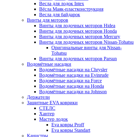
Весла для лодок Intex
Вёсла Маяк-пластконструкция
Весла для байдарок
Винты для моторов
Винты для лодочных моторов Hidea
Винты для лодочных моторов Honda
Винты для лодочных моторов Mercury
Винты для лодочных моторов Nissan-Tohatsu
Оригинальные винты для Nissan-
Tohatsu
Винты для лодочных моторов Parsun
Водомётные насадки
Водомётные насадки на Chrysler
Водомётные насадки на Evinrude
Водомётные насадки на Force
Водомётные насадки на Honda
Водомётные насадки на Johnson
Держатели
Защитные EVA коврики
СТЕЛС
Хантер
Мастер лодок
Eva ковры Proff
Eva ковры Standart
Канистры