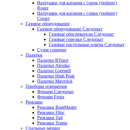
Ватрушки для катания с горок (тюбинг)
Roger
Ватрушки для катания с горки (тюбинг)
Спорт
Газовое оборудование
Газовое оборудование Следопыт
Газовые обогреватели Следопыт
Газовые горелки Следопыт
Газовые настольные плиты Следопыт
Сухое горючее
Палатки
Палатки BTrace
Палатки Alexika
Палатки Greenell
Палатки High Peak
Палатки Maverick
Приборы освещения
Фонари Следопыт
Фонари Fenix
Рюкзаки
Рюкзаки BoatMaster
Рюкзаки Flinc
Рюкзаки Taif
Рюкзаки Tramp
Спальные мешки