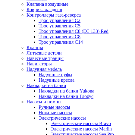
Клапана воздушные
Коврик-вкладыш
Контроллеры газа-реверса
Трос управления C2
Трос управления C5
Трос управления C8 (ЕС 133) Red
Трос управления C8
Трос управления C14
Кранцы
Литьевые детали
Навесные транцы
Навигаторы
Надувная мебель
Надувные пуфы
Надувные кресла
Накладки на банки
Накладки на банки Yukona
Накладки на банки Глобус
Насосы и помпы
Ручные насосы
Ножные насосы
Электрические насосы
Электрические насосы Bravo
Электрические насосы Marlin
Электрические насосы Sea Pro