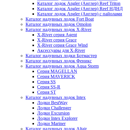
Каталог лодок Angler (Англер) Reef Triton
Каталог лодок Angler (Англер) Reef НДНД
Каталог лодок Angler (Англер) с пайолами
Каталог надувных лодок Fort Boat
Каталог надувных лодок Omolon
Каталог надувных лодок X-River
X-River серия Agent
X-River серия Grace
X-River серия Grace Wind
Аксессуары для X-River
Каталог надувных лодки Ботмастер
Каталог надувных лодок Феникc
Каталог надувных лодок Aqua Storm
Серия MAGELLAN
Серия MAVERICK
Серия SS
Серия SS-R
Серия ST
Каталог надувных лодок Intex
Лодки BestWay
Лодки Challenger
Лодки Excursion
Лодки Intex Explorer
Лодки Mariner
Каталог надувных лодок Altair