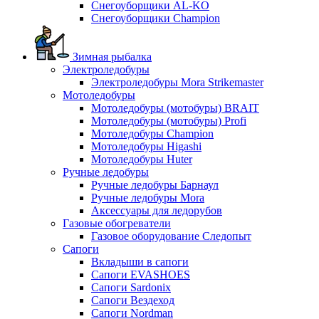
Снегоуборщики AL-KO
Снегоуборщики Champion
Зимная рыбалка
Электроледобуры
Электроледобуры Mora Strikemaster
Мотоледобуры
Мотоледобуры (мотобуры) BRAIT
Мотоледобуры (мотобуры) Profi
Мотоледобуры Champion
Мотоледобуры Higashi
Мотоледобуры Huter
Ручные ледобуры
Ручные ледобуры Барнаул
Ручные ледобуры Mora
Аксессуары для ледорубов
Газовые обогреватели
Газовое оборудование Следопыт
Сапоги
Вкладыши в сапоги
Сапоги EVASHOES
Сапоги Sardonix
Сапоги Вездеход
Сапоги Nordman