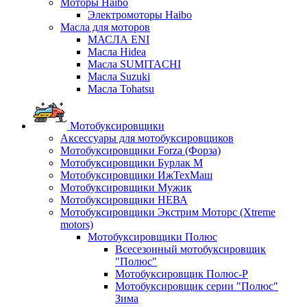
Моторы Haibo
Электромоторы Haibo
Масла для моторов
МАСЛА ENI
Масла Hidea
Масла SUMITACHI
Масла Suzuki
Масла Tohatsu
Мотобуксировщики
Аксессуары для мотобуксировщиков
Мотобуксировщики Forza (Форза)
Мотобуксировщики Бурлак М
Мотобуксировщики ИжТехМаш
Мотобуксировщики Мужик
Мотобуксировщики НЕВА
Мотобуксировщики Экстрим Моторс (Xtreme
motors)
Мотобуксировщики Полюс
Всесезонный мотобуксировщик
"Полюс"
Мотобуксировщик Полюс-Р
Мотобуксировщик серии "Полюс"
Зима