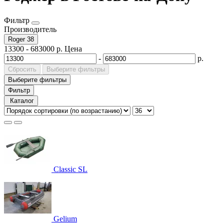
Фильтр
Производитель
Roger
38
13300
-
683000
р.
Цена
-
р.
Сбросить
Выберите фильтры
Выберите фильтры
Фильтр
Каталог
Classic SL
Gelium