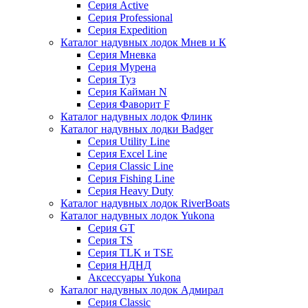
Серия Active
Серия Professional
Серия Expedition
Каталог надувных лодок Мнев и К
Серия Мневка
Серия Мурена
Серия Туз
Серия Кайман N
Серия Фаворит F
Каталог надувных лодок Флинк
Каталог надувных лодки Badger
Серия Utility Line
Серия Excel Line
Серия Classic Line
Серия Fishing Line
Серия Heavy Duty
Каталог надувных лодок RiverBoats
Каталог надувных лодок Yukona
Серия GT
Серия TS
Серия TLK и TSE
Серия НДНД
Аксессуары Yukona
Каталог надувных лодок Адмирал
Серия Classic