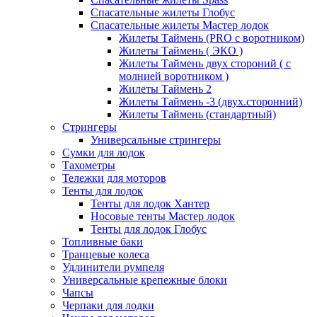
Спасательные жилеты Глобус
Спасательные жилеты Мастер лодок
Жилеты Таймень (PRO c воротником)
Жилеты Таймень ( ЭКО )
Жилеты Таймень двух стороний ( с
молнией воротником )
Жилеты Таймень 2
Жилеты Таймень -3 (двух.сторонний)
Жилеты Таймень (стандартный)
Стрингеры
Универсальные стрингеры
Сумки для лодок
Тахометры
Тележки для моторов
Тенты для лодок
Тенты для лодок Хантер
Носовые тенты Мастер лодок
Тенты для лодок Глобус
Топливные баки
Транцевые колеса
Удлинители румпеля
Универсальные крепежные блоки
Чапсы
Черпаки для лодки