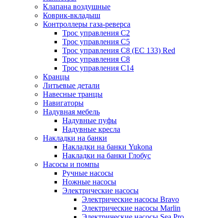
Клапана воздушные
Коврик-вкладыш
Контроллеры газа-реверса
Трос управления C2
Трос управления C5
Трос управления C8 (ЕС 133) Red
Трос управления C8
Трос управления C14
Кранцы
Литьевые детали
Навесные транцы
Навигаторы
Надувная мебель
Надувные пуфы
Надувные кресла
Накладки на банки
Накладки на банки Yukona
Накладки на банки Глобус
Насосы и помпы
Ручные насосы
Ножные насосы
Электрические насосы
Электрические насосы Bravo
Электрические насосы Marlin
Электрические насосы Sea Pro