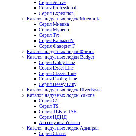
Серия Active
Серия Professional
Серия Expedition
Каталог надувных лодок Мнев и К
Серия Мневка
Серия Мурена
Серия Туз
Серия Кайман N
Серия Фаворит F
Каталог надувных лодок Флинк
Каталог надувных лодки Badger
Серия Utility Line
Серия Excel Line
Серия Classic Line
Серия Fishing Line
Серия Heavy Duty
Каталог надувных лодок RiverBoats
Каталог надувных лодок Yukona
Серия GT
Серия TS
Серия TLK и TSE
Серия НДНД
Аксессуары Yukona
Каталог надувных лодок Адмирал
Серия Classic