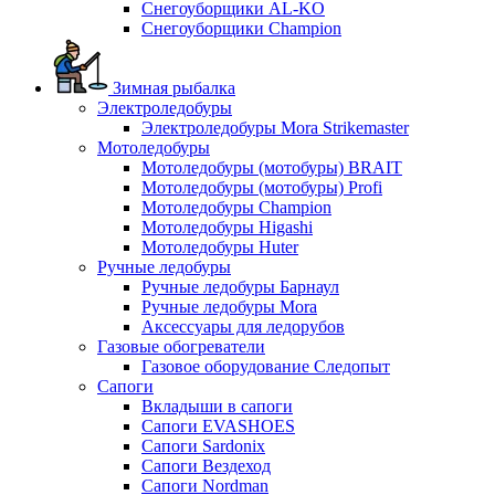
Снегоуборщики AL-KO
Снегоуборщики Champion
Зимная рыбалка
Электроледобуры
Электроледобуры Mora Strikemaster
Мотоледобуры
Мотоледобуры (мотобуры) BRAIT
Мотоледобуры (мотобуры) Profi
Мотоледобуры Champion
Мотоледобуры Higashi
Мотоледобуры Huter
Ручные ледобуры
Ручные ледобуры Барнаул
Ручные ледобуры Mora
Аксессуары для ледорубов
Газовые обогреватели
Газовое оборудование Следопыт
Сапоги
Вкладыши в сапоги
Сапоги EVASHOES
Сапоги Sardonix
Сапоги Вездеход
Сапоги Nordman