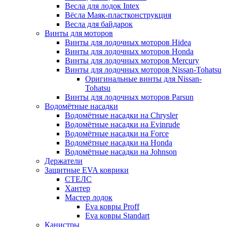
Весла для лодок Intex
Вёсла Маяк-пластконструкция
Весла для байдарок
Винты для моторов
Винты для лодочных моторов Hidea
Винты для лодочных моторов Honda
Винты для лодочных моторов Mercury
Винты для лодочных моторов Nissan-Tohatsu
Оригинальные винты для Nissan-
Tohatsu
Винты для лодочных моторов Parsun
Водомётные насадки
Водомётные насадки на Chrysler
Водомётные насадки на Evinrude
Водомётные насадки на Force
Водомётные насадки на Honda
Водомётные насадки на Johnson
Держатели
Защитные EVA коврики
СТЕЛС
Хантер
Мастер лодок
Eva ковры Proff
Eva ковры Standart
Канистры