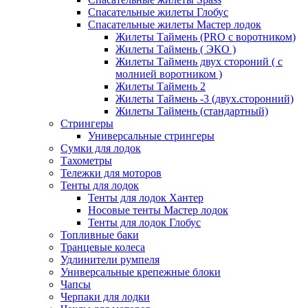
Спасательные жилеты Глобус
Спасательные жилеты Мастер лодок
Жилеты Таймень (PRO c воротником)
Жилеты Таймень ( ЭКО )
Жилеты Таймень двух стороний ( с
молнией воротником )
Жилеты Таймень 2
Жилеты Таймень -3 (двух.сторонний)
Жилеты Таймень (стандартный)
Стрингеры
Универсальные стрингеры
Сумки для лодок
Тахометры
Тележки для моторов
Тенты для лодок
Тенты для лодок Хантер
Носовые тенты Мастер лодок
Тенты для лодок Глобус
Топливные баки
Транцевые колеса
Удлинители румпеля
Универсальные крепежные блоки
Чапсы
Черпаки для лодки