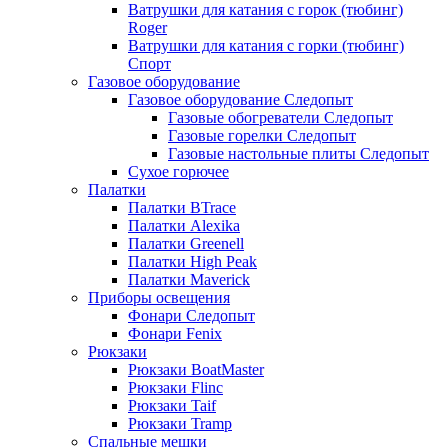
Ватрушки для катания с горок (тюбинг)
Roger
Ватрушки для катания с горки (тюбинг)
Спорт
Газовое оборудование
Газовое оборудование Следопыт
Газовые обогреватели Следопыт
Газовые горелки Следопыт
Газовые настольные плиты Следопыт
Сухое горючее
Палатки
Палатки BTrace
Палатки Alexika
Палатки Greenell
Палатки High Peak
Палатки Maverick
Приборы освещения
Фонари Следопыт
Фонари Fenix
Рюкзаки
Рюкзаки BoatMaster
Рюкзаки Flinc
Рюкзаки Taif
Рюкзаки Tramp
Спальные мешки