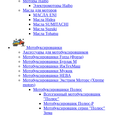
Моторы Haibo
Электромоторы Haibo
Масла для моторов
МАСЛА ENI
Масла Hidea
Масла SUMITACHI
Масла Suzuki
Масла Tohatsu
Мотобуксировщики
Аксессуары для мотобуксировщиков
Мотобуксировщики Forza (Форза)
Мотобуксировщики Бурлак М
Мотобуксировщики ИжТехМаш
Мотобуксировщики Мужик
Мотобуксировщики НЕВА
Мотобуксировщики Экстрим Моторс (Xtreme
motors)
Мотобуксировщики Полюс
Всесезонный мотобуксировщик
"Полюс"
Мотобуксировщик Полюс-Р
Мотобуксировщик серии "Полюс"
Зима