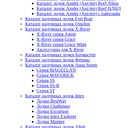
Каталог лодок Angler (Англер) Reef Triton
Каталог лодок Angler (Англер) Reef НДНД
Каталог лодок Angler (Англер) с пайолами
Каталог надувных лодок Fort Boat
Каталог надувных лодок Omolon
Каталог надувных лодок X-River
X-River серия Agent
X-River серия Grace
X-River серия Grace Wind
Аксессуары для X-River
Каталог надувных лодки Ботмастер
Каталог надувных лодок Феникc
Каталог надувных лодок Aqua Storm
Серия MAGELLAN
Серия MAVERICK
Серия SS
Серия SS-R
Серия ST
Каталог надувных лодок Intex
Лодки BestWay
Лодки Challenger
Лодки Excursion
Лодки Intex Explorer
Лодки Mariner
Каталог надувных лодок Altair