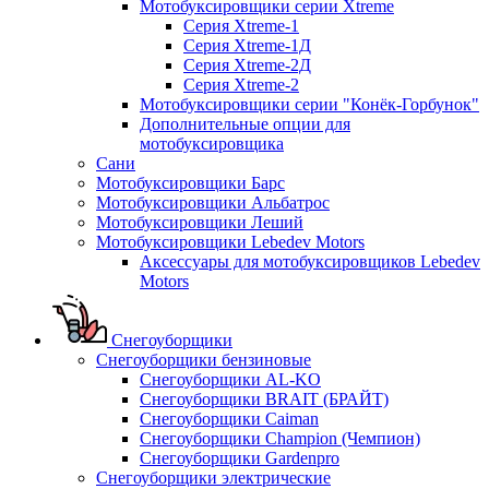
Мотобуксировщики серии Xtreme
Серия Xtreme-1
Серия Xtreme-1Д
Серия Xtreme-2Д
Серия Xtreme-2
Мотобуксировщики серии "Конёк-Горбунок"
Дополнительные опции для
мотобуксировщика
Сани
Мотобуксировщики Барс
Мотобуксировщики Альбатрос
Мотобуксировщики Леший
Мотобуксировщики Lebedev Motors
Аксессуары для мотобуксировщиков Lebedev
Motors
Снегоуборщики
Снегоуборщики бензиновые
Снегоуборщики AL-KO
Снегоуборщики BRAIT (БРАЙТ)
Снегоуборщики Caiman
Снегоуборщики Champion (Чемпион)
Снегоуборщики Gardenpro
Снегоуборщики электрические