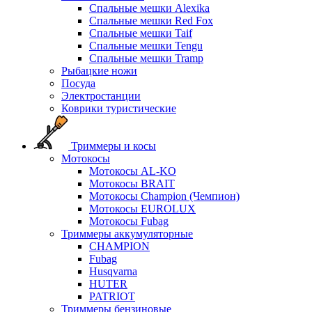
Спальные мешки Alexika
Спальные мешки Red Fox
Спальные мешки Taif
Спальные мешки Tengu
Спальные мешки Tramp
Рыбацкие ножи
Посуда
Электростанции
Коврики туристические
Триммеры и косы
Мотокосы
Мотокосы AL-KO
Мотокосы BRAIT
Мотокосы Champion (Чемпион)
Мотокосы EUROLUX
Мотокосы Fubag
Триммеры аккумуляторные
CHAMPION
Fubag
Husqvarna
HUTER
PATRIOT
Триммеры бензиновые