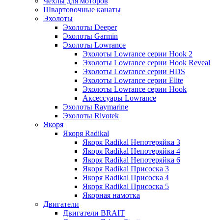
Чехлы для моторов
Швартовочные канаты
Эхолоты
Эхолоты Deeper
Эхолоты Garmin
Эхолоты Lowrance
Эхолоты Lowrance серии Hook 2
Эхолоты Lowrance серии Hook Reveal
Эхолоты Lowrance серии HDS
Эхолоты Lowrance серии Elite
Эхолоты Lowrance серии Hook
Аксессуары Lowrance
Эхолоты Raymarine
Эхолоты Rivotek
Якоря
Якоря Radikal
Якоря Radikal Непотеряйка 3
Якоря Radikal Непотеряйка 4
Якоря Radikal Непотеряйка 6
Якоря Radikal Присоска 3
Якоря Radikal Присоска 4
Якоря Radikal Присоска 5
Якорная намотка
Двигатели
Двигатели BRAIT