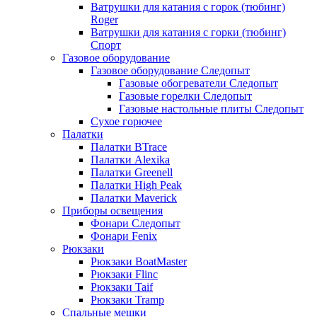
Ватрушки для катания с горок (тюбинг)
Roger
Ватрушки для катания с горки (тюбинг)
Спорт
Газовое оборудование
Газовое оборудование Следопыт
Газовые обогреватели Следопыт
Газовые горелки Следопыт
Газовые настольные плиты Следопыт
Сухое горючее
Палатки
Палатки BTrace
Палатки Alexika
Палатки Greenell
Палатки High Peak
Палатки Maverick
Приборы освещения
Фонари Следопыт
Фонари Fenix
Рюкзаки
Рюкзаки BoatMaster
Рюкзаки Flinc
Рюкзаки Taif
Рюкзаки Tramp
Спальные мешки