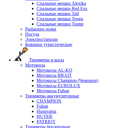
Спальные мешки Alexika
Спальные мешки Red Fox
Спальные мешки Taif
Спальные мешки Tengu
Спальные мешки Tramp
Рыбацкие ножи
Посуда
Электростанции
Коврики туристические
Триммеры и косы
Мотокосы
Мотокосы AL-KO
Мотокосы BRAIT
Мотокосы Champion (Чемпион)
Мотокосы EUROLUX
Мотокосы Fubag
Триммеры аккумуляторные
CHAMPION
Fubag
Husqvarna
HUTER
PATRIOT
Триммеры бензиновые