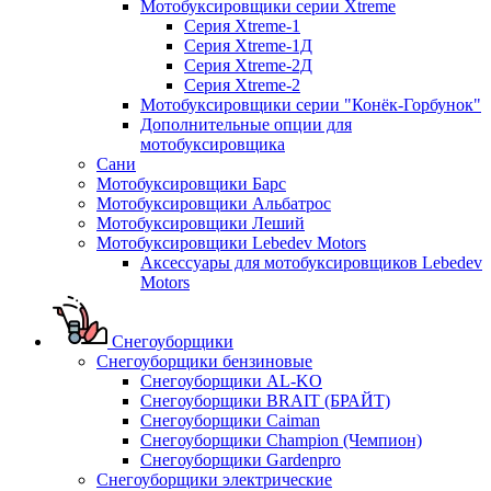
Мотобуксировщики серии Xtreme
Серия Xtreme-1
Серия Xtreme-1Д
Серия Xtreme-2Д
Серия Xtreme-2
Мотобуксировщики серии "Конёк-Горбунок"
Дополнительные опции для
мотобуксировщика
Сани
Мотобуксировщики Барс
Мотобуксировщики Альбатрос
Мотобуксировщики Леший
Мотобуксировщики Lebedev Motors
Аксессуары для мотобуксировщиков Lebedev
Motors
Снегоуборщики
Снегоуборщики бензиновые
Снегоуборщики AL-KO
Снегоуборщики BRAIT (БРАЙТ)
Снегоуборщики Caiman
Снегоуборщики Champion (Чемпион)
Снегоуборщики Gardenpro
Снегоуборщики электрические