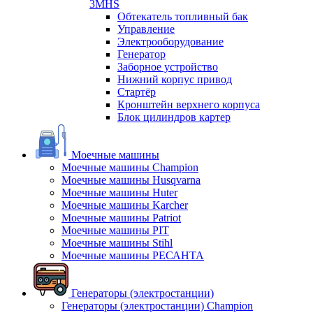
3MHS
Обтекатель топливный бак
Управление
Электрооборудование
Генератор
Заборное устройство
Нижний корпус привод
Стартёр
Кронштейн верхнего корпуса
Блок цилиндров картер
Моечные машины
Моечные машины Champion
Моечные машины Husqvarna
Моечные машины Huter
Моечные машины Karcher
Моечные машины Patriot
Моечные машины PIT
Моечные машины Stihl
Моечные машины РЕСАНТА
Генераторы (электростанции)
Генераторы (электростанции) Champion