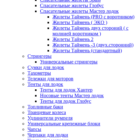
Спасательные жилеты Глобус
Спасательные жилеты Мастер лодок
Жилеты Таймень (PRO c воротником)
Жилеты Таймень ( ЭКО )
Жилеты Таймень двух стороний ( с
молнией воротником )
Жилеты Таймень 2
Жилеты Таймень -3 (двух.сторонний)
Жилеты Таймень (стандартный)
Стрингеры
Универсальные стрингеры
Сумки для лодок
Тахометры
Тележки для моторов
Тенты для лодок
Тенты для лодок Хантер
Носовые тенты Мастер лодок
Тенты для лодок Глобус
Топливные баки
Транцевые колеса
Удлинители румпеля
Универсальные крепежные блоки
Чапсы
Черпаки для лодки