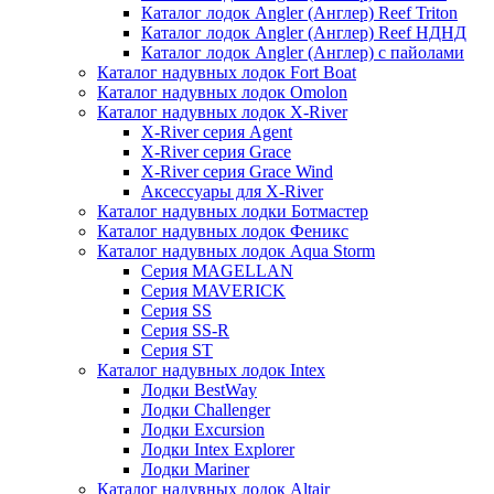
Каталог лодок Angler (Англер) Reef Triton
Каталог лодок Angler (Англер) Reef НДНД
Каталог лодок Angler (Англер) с пайолами
Каталог надувных лодок Fort Boat
Каталог надувных лодок Omolon
Каталог надувных лодок X-River
X-River серия Agent
X-River серия Grace
X-River серия Grace Wind
Аксессуары для X-River
Каталог надувных лодки Ботмастер
Каталог надувных лодок Феникc
Каталог надувных лодок Aqua Storm
Серия MAGELLAN
Серия MAVERICK
Серия SS
Серия SS-R
Серия ST
Каталог надувных лодок Intex
Лодки BestWay
Лодки Challenger
Лодки Excursion
Лодки Intex Explorer
Лодки Mariner
Каталог надувных лодок Altair