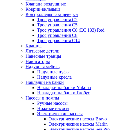
Клапана воздушные
Коврик-вкладыш
Контроллеры газа-реверса
Трос управления C2
Трос управления C5
Трос управления C8 (ЕС 133) Red
Трос управления C8
Трос управления C14
Кранцы
Литьевые детали
Навесные транцы
Навигаторы
Надувная мебель
Надувные пуфы
Надувные кресла
Накладки на банки
Накладки на банки Yukona
Накладки на банки Глобус
Насосы и помпы
Ручные насосы
Ножные насосы
Электрические насосы
Электрические насосы Bravo
Электрические насосы Marlin
Электрические насосы Sea Pro