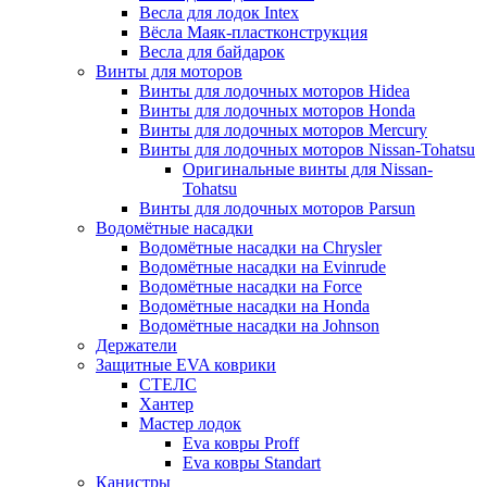
Весла для лодок Intex
Вёсла Маяк-пластконструкция
Весла для байдарок
Винты для моторов
Винты для лодочных моторов Hidea
Винты для лодочных моторов Honda
Винты для лодочных моторов Mercury
Винты для лодочных моторов Nissan-Tohatsu
Оригинальные винты для Nissan-
Tohatsu
Винты для лодочных моторов Parsun
Водомётные насадки
Водомётные насадки на Chrysler
Водомётные насадки на Evinrude
Водомётные насадки на Force
Водомётные насадки на Honda
Водомётные насадки на Johnson
Держатели
Защитные EVA коврики
СТЕЛС
Хантер
Мастер лодок
Eva ковры Proff
Eva ковры Standart
Канистры