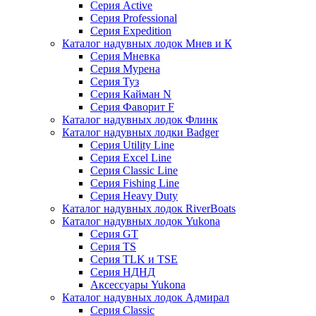
Серия Active
Серия Professional
Серия Expedition
Каталог надувных лодок Мнев и К
Серия Мневка
Серия Мурена
Серия Туз
Серия Кайман N
Серия Фаворит F
Каталог надувных лодок Флинк
Каталог надувных лодки Badger
Серия Utility Line
Серия Excel Line
Серия Classic Line
Серия Fishing Line
Серия Heavy Duty
Каталог надувных лодок RiverBoats
Каталог надувных лодок Yukona
Серия GT
Серия TS
Серия TLK и TSE
Серия НДНД
Аксессуары Yukona
Каталог надувных лодок Адмирал
Серия Classic