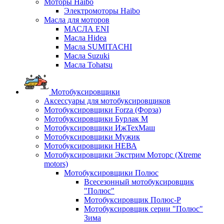
Моторы Haibo
Электромоторы Haibo
Масла для моторов
МАСЛА ENI
Масла Hidea
Масла SUMITACHI
Масла Suzuki
Масла Tohatsu
Мотобуксировщики
Аксессуары для мотобуксировщиков
Мотобуксировщики Forza (Форза)
Мотобуксировщики Бурлак М
Мотобуксировщики ИжТехМаш
Мотобуксировщики Мужик
Мотобуксировщики НЕВА
Мотобуксировщики Экстрим Моторс (Xtreme
motors)
Мотобуксировщики Полюс
Всесезонный мотобуксировщик
"Полюс"
Мотобуксировщик Полюс-Р
Мотобуксировщик серии "Полюс"
Зима