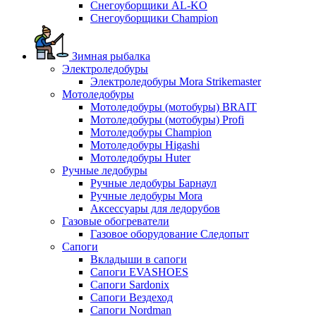
Снегоуборщики AL-KO
Снегоуборщики Champion
Зимная рыбалка
Электроледобуры
Электроледобуры Mora Strikemaster
Мотоледобуры
Мотоледобуры (мотобуры) BRAIT
Мотоледобуры (мотобуры) Profi
Мотоледобуры Champion
Мотоледобуры Higashi
Мотоледобуры Huter
Ручные ледобуры
Ручные ледобуры Барнаул
Ручные ледобуры Mora
Аксессуары для ледорубов
Газовые обогреватели
Газовое оборудование Следопыт
Сапоги
Вкладыши в сапоги
Сапоги EVASHOES
Сапоги Sardonix
Сапоги Вездеход
Сапоги Nordman