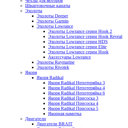
Чехлы для моторов
Швартовочные канаты
Эхолоты
Эхолоты Deeper
Эхолоты Garmin
Эхолоты Lowrance
Эхолоты Lowrance серии Hook 2
Эхолоты Lowrance серии Hook Reveal
Эхолоты Lowrance серии HDS
Эхолоты Lowrance серии Elite
Эхолоты Lowrance серии Hook
Аксессуары Lowrance
Эхолоты Raymarine
Эхолоты Rivotek
Якоря
Якоря Radikal
Якоря Radikal Непотеряйка 3
Якоря Radikal Непотеряйка 4
Якоря Radikal Непотеряйка 6
Якоря Radikal Присоска 3
Якоря Radikal Присоска 4
Якоря Radikal Присоска 5
Якорная намотка
Двигатели
Двигатели BRAIT