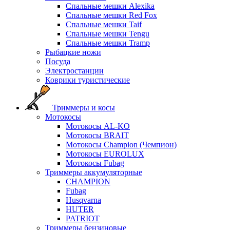
Спальные мешки Alexika
Спальные мешки Red Fox
Спальные мешки Taif
Спальные мешки Tengu
Спальные мешки Tramp
Рыбацкие ножи
Посуда
Электростанции
Коврики туристические
Триммеры и косы
Мотокосы
Мотокосы AL-KO
Мотокосы BRAIT
Мотокосы Champion (Чемпион)
Мотокосы EUROLUX
Мотокосы Fubag
Триммеры аккумуляторные
CHAMPION
Fubag
Husqvarna
HUTER
PATRIOT
Триммеры бензиновые