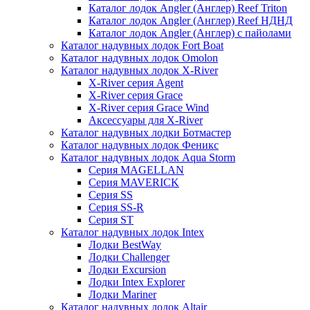
Каталог лодок Angler (Англер) Reef Triton
Каталог лодок Angler (Англер) Reef НДНД
Каталог лодок Angler (Англер) с пайолами
Каталог надувных лодок Fort Boat
Каталог надувных лодок Omolon
Каталог надувных лодок X-River
X-River серия Agent
X-River серия Grace
X-River серия Grace Wind
Аксессуары для X-River
Каталог надувных лодки Ботмастер
Каталог надувных лодок Феникc
Каталог надувных лодок Aqua Storm
Серия MAGELLAN
Серия MAVERICK
Серия SS
Серия SS-R
Серия ST
Каталог надувных лодок Intex
Лодки BestWay
Лодки Challenger
Лодки Excursion
Лодки Intex Explorer
Лодки Mariner
Каталог надувных лодок Altair