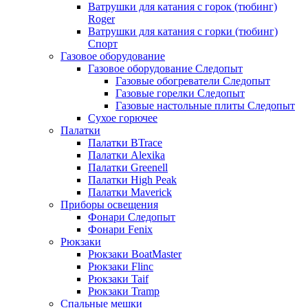
Ватрушки для катания с горок (тюбинг)
Roger
Ватрушки для катания с горки (тюбинг)
Спорт
Газовое оборудование
Газовое оборудование Следопыт
Газовые обогреватели Следопыт
Газовые горелки Следопыт
Газовые настольные плиты Следопыт
Сухое горючее
Палатки
Палатки BTrace
Палатки Alexika
Палатки Greenell
Палатки High Peak
Палатки Maverick
Приборы освещения
Фонари Следопыт
Фонари Fenix
Рюкзаки
Рюкзаки BoatMaster
Рюкзаки Flinc
Рюкзаки Taif
Рюкзаки Tramp
Спальные мешки