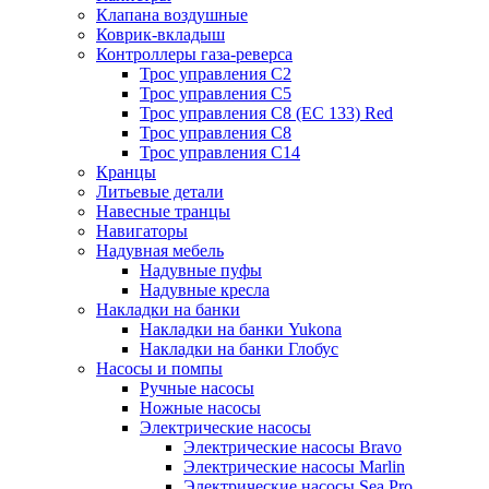
Клапана воздушные
Коврик-вкладыш
Контроллеры газа-реверса
Трос управления C2
Трос управления C5
Трос управления C8 (ЕС 133) Red
Трос управления C8
Трос управления C14
Кранцы
Литьевые детали
Навесные транцы
Навигаторы
Надувная мебель
Надувные пуфы
Надувные кресла
Накладки на банки
Накладки на банки Yukona
Накладки на банки Глобус
Насосы и помпы
Ручные насосы
Ножные насосы
Электрические насосы
Электрические насосы Bravo
Электрические насосы Marlin
Электрические насосы Sea Pro