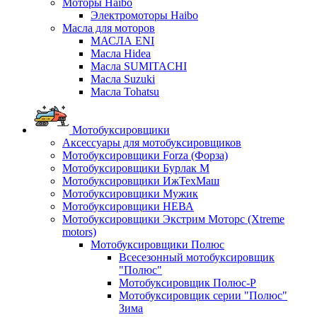
Моторы Haibo
Электромоторы Haibo
Масла для моторов
МАСЛА ENI
Масла Hidea
Масла SUMITACHI
Масла Suzuki
Масла Tohatsu
Мотобуксировщики
Аксессуары для мотобуксировщиков
Мотобуксировщики Forza (Форза)
Мотобуксировщики Бурлак М
Мотобуксировщики ИжТехМаш
Мотобуксировщики Мужик
Мотобуксировщики НЕВА
Мотобуксировщики Экстрим Моторс (Xtreme
motors)
Мотобуксировщики Полюс
Всесезонный мотобуксировщик
"Полюс"
Мотобуксировщик Полюс-Р
Мотобуксировщик серии "Полюс"
Зима