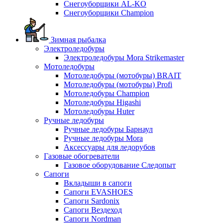
Снегоуборщики AL-KO
Снегоуборщики Champion
Зимная рыбалка
Электроледобуры
Электроледобуры Mora Strikemaster
Мотоледобуры
Мотоледобуры (мотобуры) BRAIT
Мотоледобуры (мотобуры) Profi
Мотоледобуры Champion
Мотоледобуры Higashi
Мотоледобуры Huter
Ручные ледобуры
Ручные ледобуры Барнаул
Ручные ледобуры Mora
Аксессуары для ледорубов
Газовые обогреватели
Газовое оборудование Следопыт
Сапоги
Вкладыши в сапоги
Сапоги EVASHOES
Сапоги Sardonix
Сапоги Вездеход
Сапоги Nordman