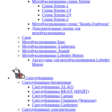
Мотобуксировщики серии Xtreme
Серия Xtreme-1
Серия Xtreme-1Д
Серия Xtreme-2Д
Серия Xtreme-2
Мотобуксировщики серии "Конёк-Горбунок"
Дополнительные опции для
мотобуксировщика
Сани
Мотобуксировщики Барс
Мотобуксировщики Альбатрос
Мотобуксировщики Леший
Мотобуксировщики Lebedev Motors
Аксессуары для мотобуксировщиков Lebedev
Motors
Снегоуборщики
Снегоуборщики бензиновые
Снегоуборщики AL-KO
Снегоуборщики BRAIT (БРАЙТ)
Снегоуборщики Caiman
Снегоуборщики Champion (Чемпион)
Снегоуборщики Gardenpro
Снегоуборщики электрические