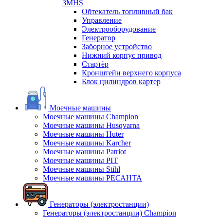
3MHS
Обтекатель топливный бак
Управление
Электрооборудование
Генератор
Заборное устройство
Нижний корпус привод
Стартёр
Кронштейн верхнего корпуса
Блок цилиндров картер
Моечные машины
Моечные машины Champion
Моечные машины Husqvarna
Моечные машины Huter
Моечные машины Karcher
Моечные машины Patriot
Моечные машины PIT
Моечные машины Stihl
Моечные машины РЕСАНТА
Генераторы (электростанции)
Генераторы (электростанции) Champion