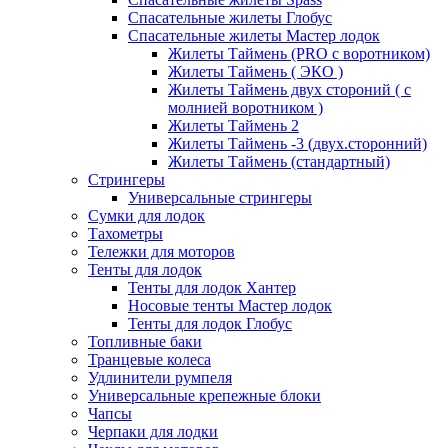
Спасательные жилеты Глобус
Спасательные жилеты Мастер лодок
Жилеты Таймень (PRO c воротником)
Жилеты Таймень ( ЭКО )
Жилеты Таймень двух стороний ( с
молнией воротником )
Жилеты Таймень 2
Жилеты Таймень -3 (двух.сторонний)
Жилеты Таймень (стандартный)
Стрингеры
Универсальные стрингеры
Сумки для лодок
Тахометры
Тележки для моторов
Тенты для лодок
Тенты для лодок Хантер
Носовые тенты Мастер лодок
Тенты для лодок Глобус
Топливные баки
Транцевые колеса
Удлинители румпеля
Универсальные крепежные блоки
Чапсы
Черпаки для лодки