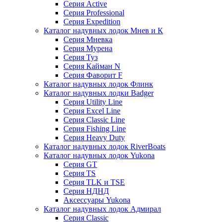
Серия Active
Серия Professional
Серия Expedition
Каталог надувных лодок Мнев и К
Серия Мневка
Серия Мурена
Серия Туз
Серия Кайман N
Серия Фаворит F
Каталог надувных лодок Флинк
Каталог надувных лодки Badger
Серия Utility Line
Серия Excel Line
Серия Classic Line
Серия Fishing Line
Серия Heavy Duty
Каталог надувных лодок RiverBoats
Каталог надувных лодок Yukona
Серия GT
Серия TS
Серия TLK и TSE
Серия НДНД
Аксессуары Yukona
Каталог надувных лодок Адмирал
Серия Classic