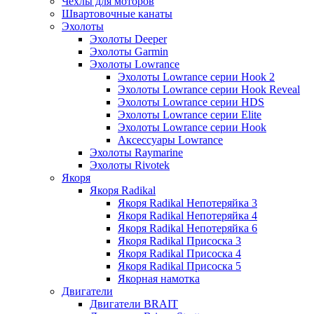
Чехлы для моторов
Швартовочные канаты
Эхолоты
Эхолоты Deeper
Эхолоты Garmin
Эхолоты Lowrance
Эхолоты Lowrance серии Hook 2
Эхолоты Lowrance серии Hook Reveal
Эхолоты Lowrance серии HDS
Эхолоты Lowrance серии Elite
Эхолоты Lowrance серии Hook
Аксессуары Lowrance
Эхолоты Raymarine
Эхолоты Rivotek
Якоря
Якоря Radikal
Якоря Radikal Непотеряйка 3
Якоря Radikal Непотеряйка 4
Якоря Radikal Непотеряйка 6
Якоря Radikal Присоска 3
Якоря Radikal Присоска 4
Якоря Radikal Присоска 5
Якорная намотка
Двигатели
Двигатели BRAIT