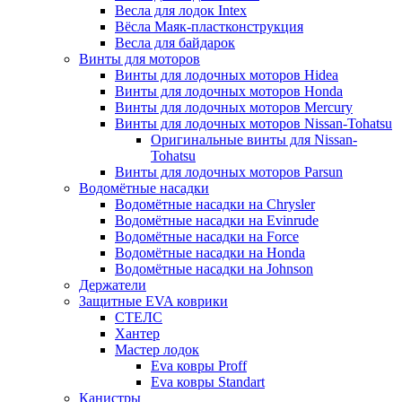
Весла для лодок Intex
Вёсла Маяк-пластконструкция
Весла для байдарок
Винты для моторов
Винты для лодочных моторов Hidea
Винты для лодочных моторов Honda
Винты для лодочных моторов Mercury
Винты для лодочных моторов Nissan-Tohatsu
Оригинальные винты для Nissan-
Tohatsu
Винты для лодочных моторов Parsun
Водомётные насадки
Водомётные насадки на Chrysler
Водомётные насадки на Evinrude
Водомётные насадки на Force
Водомётные насадки на Honda
Водомётные насадки на Johnson
Держатели
Защитные EVA коврики
СТЕЛС
Хантер
Мастер лодок
Eva ковры Proff
Eva ковры Standart
Канистры