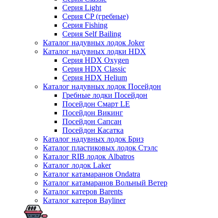
Серия Light
Серия CP (гребные)
Серия Fishing
Серия Self Bailing
Каталог надувных лодок Joker
Каталог надувных лодки HDX
Серия HDX Oxygen
Серия HDX Classic
Серия HDX Helium
Каталог надувных лодок Посейдон
Гребные лодки Посейдон
Посейдон Смарт LE
Посейдон Викинг
Посейдон Сапсан
Посейдон Касатка
Каталог надувных лодок Бриз
Каталог пластиковых лодок Стэлс
Каталог RIB лодок Albatros
Каталог лодок Laker
Каталог катамаранов Ondatra
Каталог катамаранов Вольный Ветер
Каталог катеров Barents
Каталог катеров Bayliner