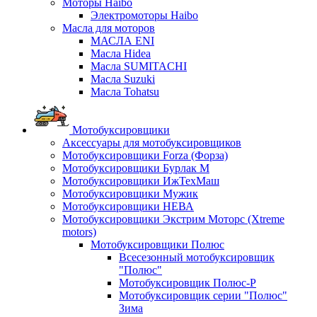
Моторы Haibo
Электромоторы Haibo
Масла для моторов
МАСЛА ENI
Масла Hidea
Масла SUMITACHI
Масла Suzuki
Масла Tohatsu
Мотобуксировщики
Аксессуары для мотобуксировщиков
Мотобуксировщики Forza (Форза)
Мотобуксировщики Бурлак М
Мотобуксировщики ИжТехМаш
Мотобуксировщики Мужик
Мотобуксировщики НЕВА
Мотобуксировщики Экстрим Моторс (Xtreme
motors)
Мотобуксировщики Полюс
Всесезонный мотобуксировщик
"Полюс"
Мотобуксировщик Полюс-Р
Мотобуксировщик серии "Полюс"
Зима