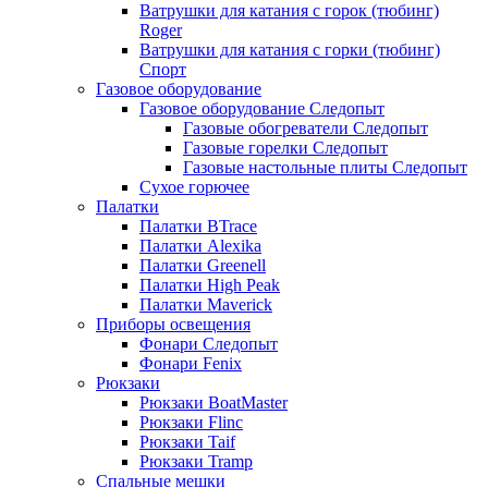
Ватрушки для катания с горок (тюбинг)
Roger
Ватрушки для катания с горки (тюбинг)
Спорт
Газовое оборудование
Газовое оборудование Следопыт
Газовые обогреватели Следопыт
Газовые горелки Следопыт
Газовые настольные плиты Следопыт
Сухое горючее
Палатки
Палатки BTrace
Палатки Alexika
Палатки Greenell
Палатки High Peak
Палатки Maverick
Приборы освещения
Фонари Следопыт
Фонари Fenix
Рюкзаки
Рюкзаки BoatMaster
Рюкзаки Flinc
Рюкзаки Taif
Рюкзаки Tramp
Спальные мешки