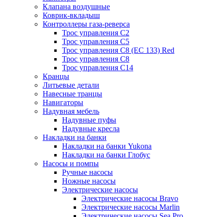
Клапана воздушные
Коврик-вкладыш
Контроллеры газа-реверса
Трос управления C2
Трос управления C5
Трос управления C8 (ЕС 133) Red
Трос управления C8
Трос управления C14
Кранцы
Литьевые детали
Навесные транцы
Навигаторы
Надувная мебель
Надувные пуфы
Надувные кресла
Накладки на банки
Накладки на банки Yukona
Накладки на банки Глобус
Насосы и помпы
Ручные насосы
Ножные насосы
Электрические насосы
Электрические насосы Bravo
Электрические насосы Marlin
Электрические насосы Sea Pro