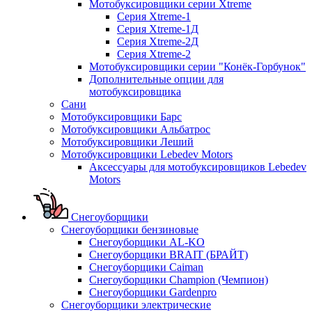
Мотобуксировщики серии Xtreme
Серия Xtreme-1
Серия Xtreme-1Д
Серия Xtreme-2Д
Серия Xtreme-2
Мотобуксировщики серии "Конёк-Горбунок"
Дополнительные опции для
мотобуксировщика
Сани
Мотобуксировщики Барс
Мотобуксировщики Альбатрос
Мотобуксировщики Леший
Мотобуксировщики Lebedev Motors
Аксессуары для мотобуксировщиков Lebedev
Motors
Снегоуборщики
Снегоуборщики бензиновые
Снегоуборщики AL-KO
Снегоуборщики BRAIT (БРАЙТ)
Снегоуборщики Caiman
Снегоуборщики Champion (Чемпион)
Снегоуборщики Gardenpro
Снегоуборщики электрические