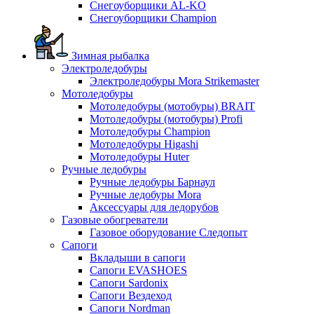
Снегоуборщики AL-KO
Снегоуборщики Champion
Зимная рыбалка
Электроледобуры
Электроледобуры Mora Strikemaster
Мотоледобуры
Мотоледобуры (мотобуры) BRAIT
Мотоледобуры (мотобуры) Profi
Мотоледобуры Champion
Мотоледобуры Higashi
Мотоледобуры Huter
Ручные ледобуры
Ручные ледобуры Барнаул
Ручные ледобуры Mora
Аксессуары для ледорубов
Газовые обогреватели
Газовое оборудование Следопыт
Сапоги
Вкладыши в сапоги
Сапоги EVASHOES
Сапоги Sardonix
Сапоги Вездеход
Сапоги Nordman