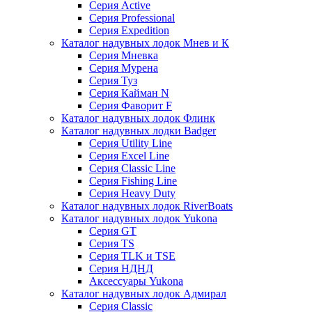
Серия Active
Серия Professional
Серия Expedition
Каталог надувных лодок Мнев и К
Серия Мневка
Серия Мурена
Серия Туз
Серия Кайман N
Серия Фаворит F
Каталог надувных лодок Флинк
Каталог надувных лодки Badger
Серия Utility Line
Серия Excel Line
Серия Classic Line
Серия Fishing Line
Серия Heavy Duty
Каталог надувных лодок RiverBoats
Каталог надувных лодок Yukona
Серия GT
Серия TS
Серия TLK и TSE
Серия НДНД
Аксессуары Yukona
Каталог надувных лодок Адмирал
Серия Classic