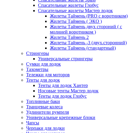
Спасательные жилеты Глобус
Спасательные жилеты Мастер лодок
Жилеты Таймень (PRO c воротником)
Жилеты Таймень ( ЭКО )
Жилеты Таймень двух стороний ( с
молнией воротником )
Жилеты Таймень 2
Жилеты Таймень -3 (двух.сторонний)
Жилеты Таймень (стандартный)
Стрингеры
Универсальные стрингеры
Сумки для лодок
Тахометры
Тележки для моторов
Тенты для лодок
Тенты для лодок Хантер
Носовые тенты Мастер лодок
Тенты для лодок Глобус
Топливные баки
Транцевые колеса
Удлинители румпеля
Универсальные крепежные блоки
Чапсы
Черпаки для лодки