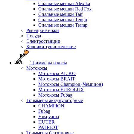
Спальные мешки Alexika
Спальные мешки Red Fox
Спальные мешки Taif
Спальные мешки Tengu
Спальные мешки Tramp
Рыбацкие ножи
Посуда
Электростанции
Коврики туристические
Триммеры и косы
Мотокосы
Мотокосы AL-KO
Мотокосы BRAIT
Мотокосы Champion (Чемпион)
Мотокосы EUROLUX
Мотокосы Fubag
Триммеры аккумуляторные
CHAMPION
Fubag
Husqvarna
HUTER
PATRIOT
Триммеры бензиновые