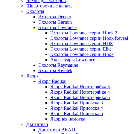
Чехлы для моторов
Швартовочные канаты
Эхолоты
Эхолоты Deeper
Эхолоты Garmin
Эхолоты Lowrance
Эхолоты Lowrance серии Hook 2
Эхолоты Lowrance серии Hook Reveal
Эхолоты Lowrance серии HDS
Эхолоты Lowrance серии Elite
Эхолоты Lowrance серии Hook
Аксессуары Lowrance
Эхолоты Raymarine
Эхолоты Rivotek
Якоря
Якоря Radikal
Якоря Radikal Непотеряйка 3
Якоря Radikal Непотеряйка 4
Якоря Radikal Непотеряйка 6
Якоря Radikal Присоска 3
Якоря Radikal Присоска 4
Якоря Radikal Присоска 5
Якорная намотка
Двигатели
Двигатели BRAIT