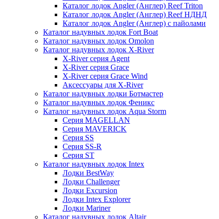
Каталог лодок Angler (Англер) Reef Triton
Каталог лодок Angler (Англер) Reef НДНД
Каталог лодок Angler (Англер) с пайолами
Каталог надувных лодок Fort Boat
Каталог надувных лодок Omolon
Каталог надувных лодок X-River
X-River серия Agent
X-River серия Grace
X-River серия Grace Wind
Аксессуары для X-River
Каталог надувных лодки Ботмастер
Каталог надувных лодок Феникc
Каталог надувных лодок Aqua Storm
Серия MAGELLAN
Серия MAVERICK
Серия SS
Серия SS-R
Серия ST
Каталог надувных лодок Intex
Лодки BestWay
Лодки Challenger
Лодки Excursion
Лодки Intex Explorer
Лодки Mariner
Каталог надувных лодок Altair