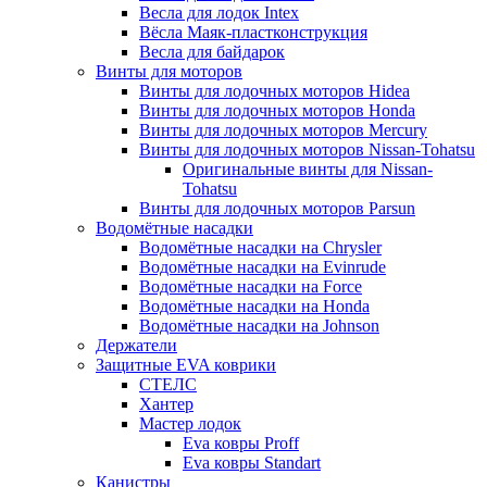
Весла для лодок Intex
Вёсла Маяк-пластконструкция
Весла для байдарок
Винты для моторов
Винты для лодочных моторов Hidea
Винты для лодочных моторов Honda
Винты для лодочных моторов Mercury
Винты для лодочных моторов Nissan-Tohatsu
Оригинальные винты для Nissan-
Tohatsu
Винты для лодочных моторов Parsun
Водомётные насадки
Водомётные насадки на Chrysler
Водомётные насадки на Evinrude
Водомётные насадки на Force
Водомётные насадки на Honda
Водомётные насадки на Johnson
Держатели
Защитные EVA коврики
СТЕЛС
Хантер
Мастер лодок
Eva ковры Proff
Eva ковры Standart
Канистры