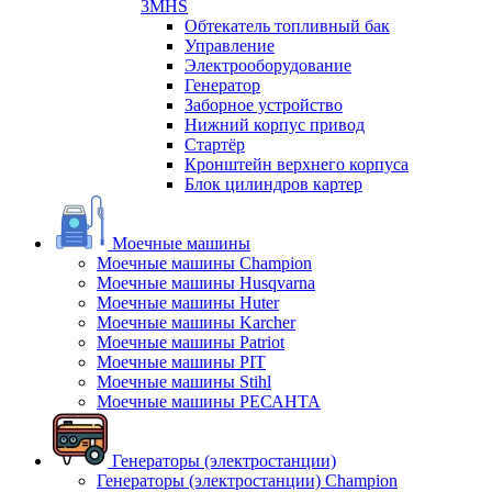
3MHS
Обтекатель топливный бак
Управление
Электрооборудование
Генератор
Заборное устройство
Нижний корпус привод
Стартёр
Кронштейн верхнего корпуса
Блок цилиндров картер
Моечные машины
Моечные машины Champion
Моечные машины Husqvarna
Моечные машины Huter
Моечные машины Karcher
Моечные машины Patriot
Моечные машины PIT
Моечные машины Stihl
Моечные машины РЕСАНТА
Генераторы (электростанции)
Генераторы (электростанции) Champion