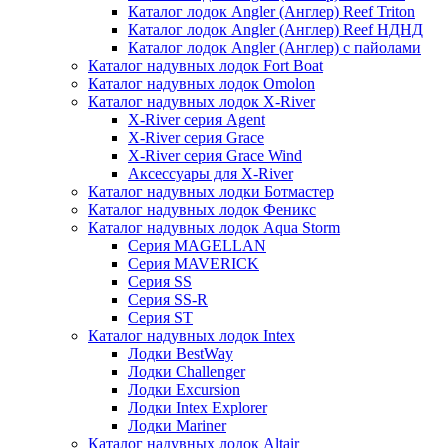
Каталог лодок Angler (Англер) Reef Triton
Каталог лодок Angler (Англер) Reef НДНД
Каталог лодок Angler (Англер) с пайолами
Каталог надувных лодок Fort Boat
Каталог надувных лодок Omolon
Каталог надувных лодок X-River
X-River серия Agent
X-River серия Grace
X-River серия Grace Wind
Аксессуары для X-River
Каталог надувных лодки Ботмастер
Каталог надувных лодок Феникc
Каталог надувных лодок Aqua Storm
Серия MAGELLAN
Серия MAVERICK
Серия SS
Серия SS-R
Серия ST
Каталог надувных лодок Intex
Лодки BestWay
Лодки Challenger
Лодки Excursion
Лодки Intex Explorer
Лодки Mariner
Каталог надувных лодок Altair