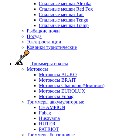
Спальные мешки Alexika
Спальные мешки Red Fox
Спальные мешки Taif
Спальные мешки Tengu
Спальные мешки Tramp
Рыбацкие ножи
Посуда
Электростанции
Коврики туристические
Триммеры и косы
Мотокосы
Мотокосы AL-KO
Мотокосы BRAIT
Мотокосы Champion (Чемпион)
Мотокосы EUROLUX
Мотокосы Fubag
Триммеры аккумуляторные
CHAMPION
Fubag
Husqvarna
HUTER
PATRIOT
Триммеры бензиновые