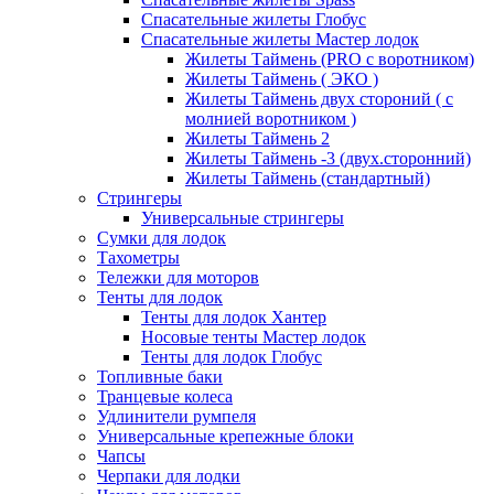
Спасательные жилеты Глобус
Спасательные жилеты Мастер лодок
Жилеты Таймень (PRO c воротником)
Жилеты Таймень ( ЭКО )
Жилеты Таймень двух стороний ( с
молнией воротником )
Жилеты Таймень 2
Жилеты Таймень -3 (двух.сторонний)
Жилеты Таймень (стандартный)
Стрингеры
Универсальные стрингеры
Сумки для лодок
Тахометры
Тележки для моторов
Тенты для лодок
Тенты для лодок Хантер
Носовые тенты Мастер лодок
Тенты для лодок Глобус
Топливные баки
Транцевые колеса
Удлинители румпеля
Универсальные крепежные блоки
Чапсы
Черпаки для лодки