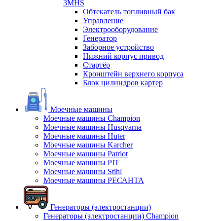
3MHS
Обтекатель топливный бак
Управление
Электрооборудование
Генератор
Заборное устройство
Нижний корпус привод
Стартёр
Кронштейн верхнего корпуса
Блок цилиндров картер
Моечные машины
Моечные машины Champion
Моечные машины Husqvarna
Моечные машины Huter
Моечные машины Karcher
Моечные машины Patriot
Моечные машины PIT
Моечные машины Stihl
Моечные машины РЕСАНТА
Генераторы (электростанции)
Генераторы (электростанции) Champion