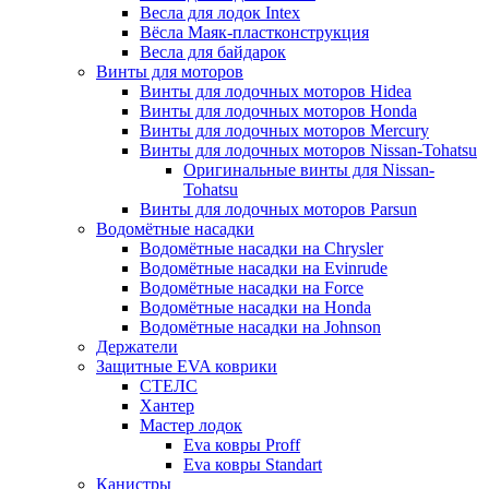
Весла для лодок Intex
Вёсла Маяк-пластконструкция
Весла для байдарок
Винты для моторов
Винты для лодочных моторов Hidea
Винты для лодочных моторов Honda
Винты для лодочных моторов Mercury
Винты для лодочных моторов Nissan-Tohatsu
Оригинальные винты для Nissan-
Tohatsu
Винты для лодочных моторов Parsun
Водомётные насадки
Водомётные насадки на Chrysler
Водомётные насадки на Evinrude
Водомётные насадки на Force
Водомётные насадки на Honda
Водомётные насадки на Johnson
Держатели
Защитные EVA коврики
СТЕЛС
Хантер
Мастер лодок
Eva ковры Proff
Eva ковры Standart
Канистры