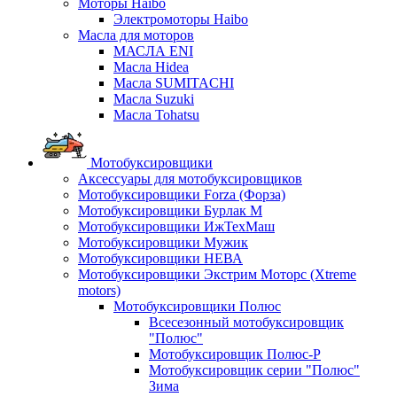
Моторы Haibo
Электромоторы Haibo
Масла для моторов
МАСЛА ENI
Масла Hidea
Масла SUMITACHI
Масла Suzuki
Масла Tohatsu
Мотобуксировщики
Аксессуары для мотобуксировщиков
Мотобуксировщики Forza (Форза)
Мотобуксировщики Бурлак М
Мотобуксировщики ИжТехМаш
Мотобуксировщики Мужик
Мотобуксировщики НЕВА
Мотобуксировщики Экстрим Моторс (Xtreme
motors)
Мотобуксировщики Полюс
Всесезонный мотобуксировщик
"Полюс"
Мотобуксировщик Полюс-Р
Мотобуксировщик серии "Полюс"
Зима