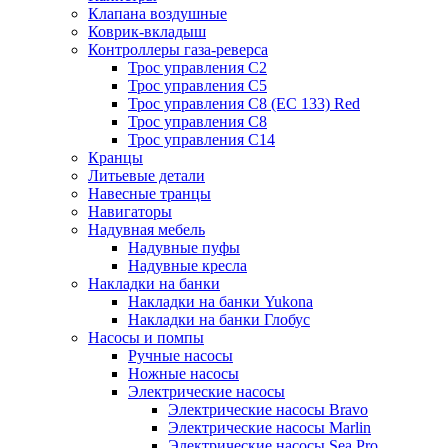
Клапана воздушные
Коврик-вкладыш
Контроллеры газа-реверса
Трос управления C2
Трос управления C5
Трос управления C8 (ЕС 133) Red
Трос управления C8
Трос управления C14
Кранцы
Литьевые детали
Навесные транцы
Навигаторы
Надувная мебель
Надувные пуфы
Надувные кресла
Накладки на банки
Накладки на банки Yukona
Накладки на банки Глобус
Насосы и помпы
Ручные насосы
Ножные насосы
Электрические насосы
Электрические насосы Bravo
Электрические насосы Marlin
Электрические насосы Sea Pro