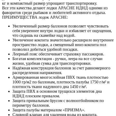
кг и компактный размер упрощают транспортировку.
Все эти качества делают лодки APACHE НДНД одними из
фаворитов среди рыбаков и любителей активного отдыха.
ПРЕИМУЩЕСТВА лодок APACHE:
Увеличенный размер баллонов позволяет чувствовать
себя увереннее внутри лодки и избавляет от ощущения,
что сидишь на скамейке над водой.
Увеличение кокпита значительно расширило внутреннее
пространство лодки, а смещенный вниз кокпита пол
позволил добиться удобной посадки.
Леерный пояс обеспечивает страховку пассажиров.
Богатая комплектация - ручки, леера на все случаи
жизни, удобная сумка для транспортировки.
Надёжная конструкция баллонов за счет равномерного
распределения напряжения.
Армированная многослойная ПВХ ткань плотностью
1000 гр/м2 по баллонам, плотность палубы 1750 г/м² и
плотность ткани надувного дна 1450 г/м².
Защита ПВХ в основном трущихся элементов дна
НДНД плоским привалом.
Защита привальным брусом с волноотбойником по
периметру баллонов.
Защита палубы материалом «ПРИЗМА».
Сливной клапан для удаления воды из кокпита.