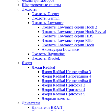
Чехлы для моторов
Швартовочные канаты
Эхолоты
Эхолоты Deeper
Эхолоты Garmin
Эхолоты Lowrance
Эхолоты Lowrance серии Hook 2
Эхолоты Lowrance серии Hook Reveal
Эхолоты Lowrance серии HDS
Эхолоты Lowrance серии Elite
Эхолоты Lowrance серии Hook
Аксессуары Lowrance
Эхолоты Raymarine
Эхолоты Rivotek
Якоря
Якоря Radikal
Якоря Radikal Непотеряйка 3
Якоря Radikal Непотеряйка 4
Якоря Radikal Непотеряйка 6
Якоря Radikal Присоска 3
Якоря Radikal Присоска 4
Якоря Radikal Присоска 5
Якорная намотка
Двигатели
Двигатели BRAIT