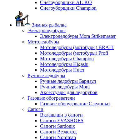
Снегоуборщики AL-KO
Снегоуборщики Champion
Зимная рыбалка
Электроледобуры
Электроледобуры Mora Strikemaster
Мотоледобуры
Мотоледобуры (мотобуры) BRAIT
Мотоледобуры (мотобуры) Profi
Мотоледобуры Champion
Мотоледобуры Higashi
Мотоледобуры Huter
Ручные ледобуры
Ручные ледобуры Барнаул
Ручные ледобуры Mora
Аксессуары для ледорубов
Газовые обогреватели
Газовое оборудование Следопыт
Сапоги
Вкладыши в сапоги
Сапоги EVASHOES
Сапоги Sardonix
Сапоги Вездеход
Сапоги Nordman