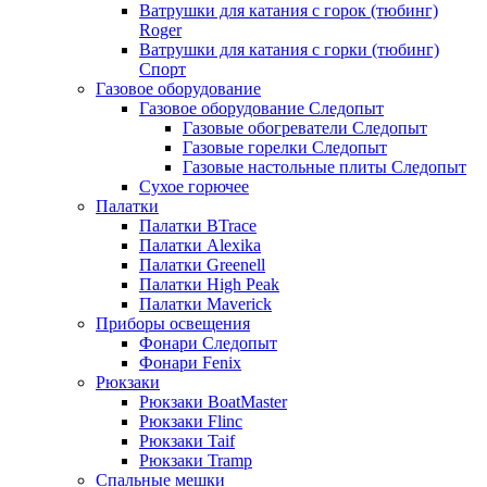
Ватрушки для катания с горок (тюбинг)
Roger
Ватрушки для катания с горки (тюбинг)
Спорт
Газовое оборудование
Газовое оборудование Следопыт
Газовые обогреватели Следопыт
Газовые горелки Следопыт
Газовые настольные плиты Следопыт
Сухое горючее
Палатки
Палатки BTrace
Палатки Alexika
Палатки Greenell
Палатки High Peak
Палатки Maverick
Приборы освещения
Фонари Следопыт
Фонари Fenix
Рюкзаки
Рюкзаки BoatMaster
Рюкзаки Flinc
Рюкзаки Taif
Рюкзаки Tramp
Спальные мешки