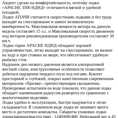
Акцент сделан на комфортабельность, поэтому лодки
«АРАСНЕ 3500 НДНД» отличаются мягкой и удобной
посадкой.
Лодки АПАЧИ считаются скоростными лодками и без труда
выходят на глиссирование и имеют великолепную
манёвренность. Максимальная мощность мотора на данную
модель составляет 15 л.с. и Максимальная скорость движения
под мотором рекомендованная производителем составляет 50
км.ч.
Лодки серии APACHE НДНД обладают хорошей
управляемостью, легко выходят на глиссирование, не валкие
на ходу и при стоянке на якоре, что обеспечивает удобную
рыбалку стоя.
Надувное дно низкого давления является альтернативой
жесткой слани, конструктивные особенности позволяют
добиться ощущения твердого пола под ногами. Кокпит
просторный и глубокий, покрыт качественным современным
материалом «Призма», препятствующим скольжению.
Проводимые испытания на воде показали, что данная лодка
обладает наименьшим радиусом разворота по сравнению с
аналогичными моделями.
Лодка удобно в эксплуатации, быстро надувается и легко
складывается. В сложенном виде лодка не занимает много
место и достаточно компактна. Габариты упаковки лодки
длина/ширина/высота (мм) - 1240/600/400. Небольшой вес в 45