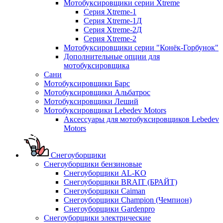
Мотобуксировщики серии Xtreme
Серия Xtreme-1
Серия Xtreme-1Д
Серия Xtreme-2Д
Серия Xtreme-2
Мотобуксировщики серии "Конёк-Горбунок"
Дополнительные опции для
мотобуксировщика
Сани
Мотобуксировщики Барс
Мотобуксировщики Альбатрос
Мотобуксировщики Леший
Мотобуксировщики Lebedev Motors
Аксессуары для мотобуксировщиков Lebedev
Motors
Снегоуборщики
Снегоуборщики бензиновые
Снегоуборщики AL-KO
Снегоуборщики BRAIT (БРАЙТ)
Снегоуборщики Caiman
Снегоуборщики Champion (Чемпион)
Снегоуборщики Gardenpro
Снегоуборщики электрические