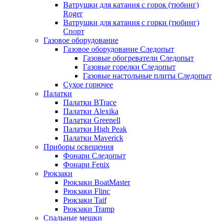
Ватрушки для катания с горок (тюбинг)
Roger
Ватрушки для катания с горки (тюбинг)
Спорт
Газовое оборудование
Газовое оборудование Следопыт
Газовые обогреватели Следопыт
Газовые горелки Следопыт
Газовые настольные плиты Следопыт
Сухое горючее
Палатки
Палатки BTrace
Палатки Alexika
Палатки Greenell
Палатки High Peak
Палатки Maverick
Приборы освещения
Фонари Следопыт
Фонари Fenix
Рюкзаки
Рюкзаки BoatMaster
Рюкзаки Flinc
Рюкзаки Taif
Рюкзаки Tramp
Спальные мешки