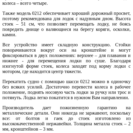
колеса – всего четыре.
Также модель 0212 обеспечивает хороший дорожный просвет,
поэтому рекомендована для лодок с надувным дном. Высота
стоек – 51 см, что позволяет перемещать лодку, не боясь
повредить днище о валяющиеся на берегу коряги, осколки,
камни.
Все устройство имеет складную конструкцию. Стойки
поворачиваются вокруг оси на кронштейне и могут
фиксироваться в двух положениях: верхнее – для плавания и
нижнее - для перемещения лодки по суше. Благодаря
изогнутой форме стоек, колеса заходят под корму лодки с
мотором, где находится центр тяжести.
Перекатить судно с помощью шасси 0212 можно в одиночку
без всяких усилий. Достаточно перевести колеса в рабочее
положение, поднять носовую часть лодки за ручку или трос и
потянуть. Лодка легко покатится в нужном Вам направлении.
Производитель дает пожизненную гарантию на
металлические детали. Они никогда не заржавеют, поскольку
все: от болтов и гаек до стоек изготовлено из
высококачественной нержавейки. Толщина металла стоек – 2
мм, кронштейнов – 3 мм.