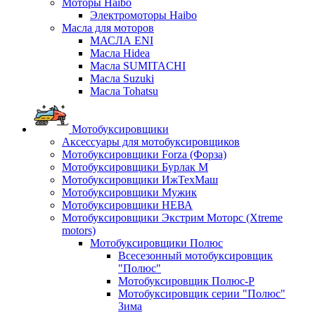
Моторы Haibo
Электромоторы Haibo
Масла для моторов
МАСЛА ENI
Масла Hidea
Масла SUMITACHI
Масла Suzuki
Масла Tohatsu
Мотобуксировщики
Аксессуары для мотобуксировщиков
Мотобуксировщики Forza (Форза)
Мотобуксировщики Бурлак М
Мотобуксировщики ИжТехМаш
Мотобуксировщики Мужик
Мотобуксировщики НЕВА
Мотобуксировщики Экстрим Моторс (Xtreme
motors)
Мотобуксировщики Полюс
Всесезонный мотобуксировщик
"Полюс"
Мотобуксировщик Полюс-Р
Мотобуксировщик серии "Полюс"
Зима