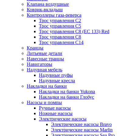
Клапана воздушные
Коврик-вкладыш
Контроллеры газа-реверса
Трос управления C2
Трос управления C5
Трос управления C8 (ЕС 133) Red
Трос управления C8
Трос управления C14
Кранцы
Литьевые детали
Навесные транцы
Навигаторы
Надувная мебель
Надувные пуфы
Надувные кресла
Накладки на банки
Накладки на банки Yukona
Накладки на банки Глобус
Насосы и помпы
Ручные насосы
Ножные насосы
Электрические насосы
Электрические насосы Bravo
Электрические насосы Marlin
Электрические насосы Sea Pro