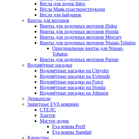
Весла для лодок Intex
Вёсла Маяк-пластконструкция
Весла для байдарок
Винты для моторов
Винты для лодочных моторов Hidea
Винты для лодочных моторов Honda
Винты для лодочных моторов Mercury
Винты для лодочных моторов Nissan-Tohatsu
Оригинальные винты для Nissan-
Tohatsu
Винты для лодочных моторов Parsun
Водомётные насадки
Водомётные насадки на Chrysler
Водомётные насадки на Evinrude
Водомётные насадки на Force
Водомётные насадки на Honda
Водомётные насадки на Johnson
Держатели
Защитные EVA коврики
СТЕЛС
Хантер
Мастер лодок
Eva ковры Proff
Eva ковры Standart
Канистры