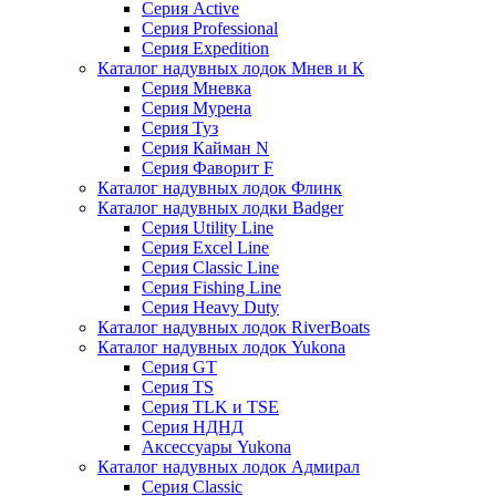
Серия Active
Серия Professional
Серия Expedition
Каталог надувных лодок Мнев и К
Серия Мневка
Серия Мурена
Серия Туз
Серия Кайман N
Серия Фаворит F
Каталог надувных лодок Флинк
Каталог надувных лодки Badger
Серия Utility Line
Серия Excel Line
Серия Classic Line
Серия Fishing Line
Серия Heavy Duty
Каталог надувных лодок RiverBoats
Каталог надувных лодок Yukona
Серия GT
Серия TS
Серия TLK и TSE
Серия НДНД
Аксессуары Yukona
Каталог надувных лодок Адмирал
Серия Classic