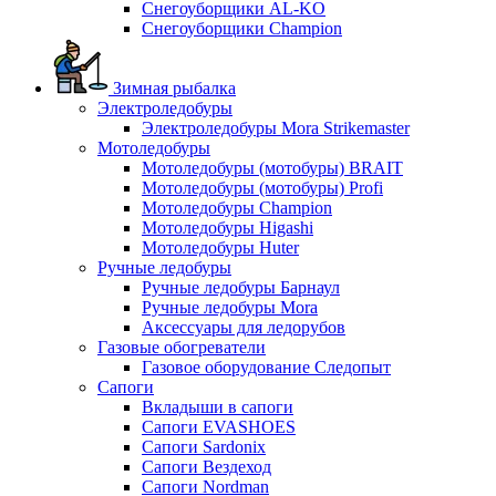
Снегоуборщики AL-KO
Снегоуборщики Champion
Зимная рыбалка
Электроледобуры
Электроледобуры Mora Strikemaster
Мотоледобуры
Мотоледобуры (мотобуры) BRAIT
Мотоледобуры (мотобуры) Profi
Мотоледобуры Champion
Мотоледобуры Higashi
Мотоледобуры Huter
Ручные ледобуры
Ручные ледобуры Барнаул
Ручные ледобуры Mora
Аксессуары для ледорубов
Газовые обогреватели
Газовое оборудование Следопыт
Сапоги
Вкладыши в сапоги
Сапоги EVASHOES
Сапоги Sardonix
Сапоги Вездеход
Сапоги Nordman