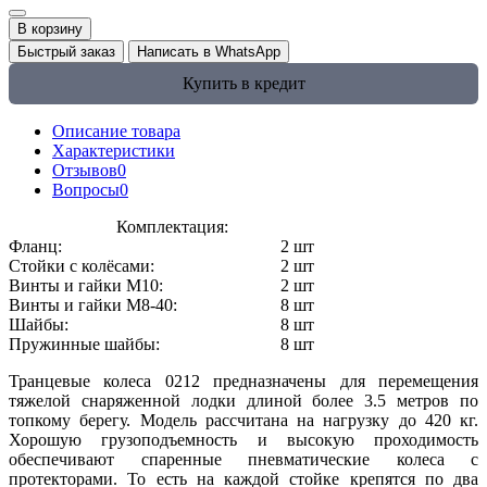
В корзину
Быстрый заказ
Написать в WhatsApp
Купить в кредит
Описание товара
Характеристики
Отзывов
0
Вопросы
0
Комплектация:
Фланц:
2 шт
Стойки с колёсами:
2 шт
Винты и гайки М10:
2 шт
Винты и гайки М8-40:
8 шт
Шайбы:
8 шт
Пружинные шайбы:
8 шт
Транцевые колеса 0212 предназначены для перемещения
тяжелой снаряженной лодки длиной более 3.5 метров по
топкому берегу. Модель рассчитана на нагрузку до 420 кг.
Хорошую грузоподъемность и высокую проходимость
обеспечивают спаренные пневматические колеса с
протекторами. То есть на каждой стойке крепятся по два