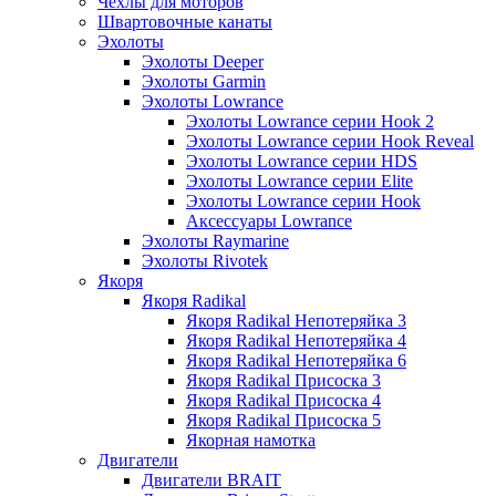
Чехлы для моторов
Швартовочные канаты
Эхолоты
Эхолоты Deeper
Эхолоты Garmin
Эхолоты Lowrance
Эхолоты Lowrance серии Hook 2
Эхолоты Lowrance серии Hook Reveal
Эхолоты Lowrance серии HDS
Эхолоты Lowrance серии Elite
Эхолоты Lowrance серии Hook
Аксессуары Lowrance
Эхолоты Raymarine
Эхолоты Rivotek
Якоря
Якоря Radikal
Якоря Radikal Непотеряйка 3
Якоря Radikal Непотеряйка 4
Якоря Radikal Непотеряйка 6
Якоря Radikal Присоска 3
Якоря Radikal Присоска 4
Якоря Radikal Присоска 5
Якорная намотка
Двигатели
Двигатели BRAIT