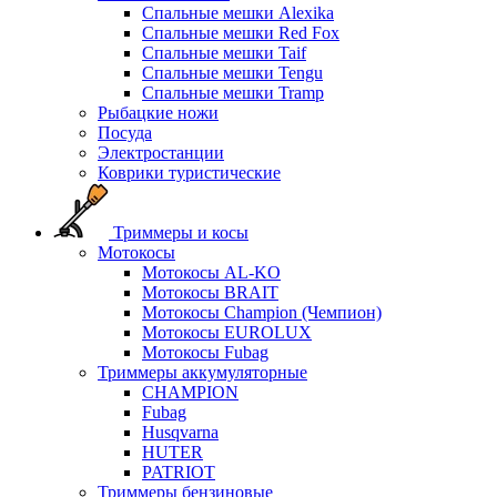
Спальные мешки Alexika
Спальные мешки Red Fox
Спальные мешки Taif
Спальные мешки Tengu
Спальные мешки Tramp
Рыбацкие ножи
Посуда
Электростанции
Коврики туристические
Триммеры и косы
Мотокосы
Мотокосы AL-KO
Мотокосы BRAIT
Мотокосы Champion (Чемпион)
Мотокосы EUROLUX
Мотокосы Fubag
Триммеры аккумуляторные
CHAMPION
Fubag
Husqvarna
HUTER
PATRIOT
Триммеры бензиновые