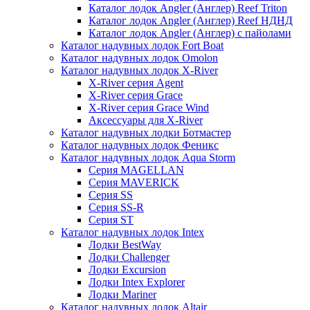
Каталог лодок Angler (Англер) Reef Triton
Каталог лодок Angler (Англер) Reef НДНД
Каталог лодок Angler (Англер) с пайолами
Каталог надувных лодок Fort Boat
Каталог надувных лодок Omolon
Каталог надувных лодок X-River
X-River серия Agent
X-River серия Grace
X-River серия Grace Wind
Аксессуары для X-River
Каталог надувных лодки Ботмастер
Каталог надувных лодок Феникc
Каталог надувных лодок Aqua Storm
Серия MAGELLAN
Серия MAVERICK
Серия SS
Серия SS-R
Серия ST
Каталог надувных лодок Intex
Лодки BestWay
Лодки Challenger
Лодки Excursion
Лодки Intex Explorer
Лодки Mariner
Каталог надувных лодок Altair