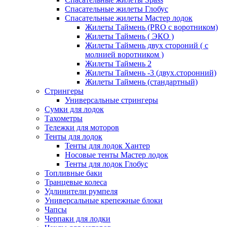
Спасательные жилеты Глобус
Спасательные жилеты Мастер лодок
Жилеты Таймень (PRO c воротником)
Жилеты Таймень ( ЭКО )
Жилеты Таймень двух стороний ( с
молнией воротником )
Жилеты Таймень 2
Жилеты Таймень -3 (двух.сторонний)
Жилеты Таймень (стандартный)
Стрингеры
Универсальные стрингеры
Сумки для лодок
Тахометры
Тележки для моторов
Тенты для лодок
Тенты для лодок Хантер
Носовые тенты Мастер лодок
Тенты для лодок Глобус
Топливные баки
Транцевые колеса
Удлинители румпеля
Универсальные крепежные блоки
Чапсы
Черпаки для лодки