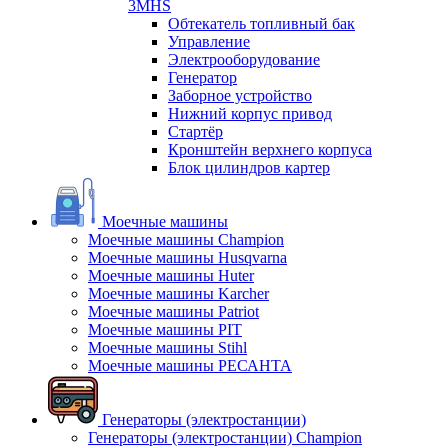
3MHS
Обтекатель топливный бак
Управление
Электрооборудование
Генератор
Заборное устройство
Нижний корпус привод
Стартёр
Кронштейн верхнего корпуса
Блок цилиндров картер
Моечные машины
Моечные машины Champion
Моечные машины Husqvarna
Моечные машины Huter
Моечные машины Karcher
Моечные машины Patriot
Моечные машины PIT
Моечные машины Stihl
Моечные машины РЕСАНТА
Генераторы (электростанции)
Генераторы (электростанции) Champion