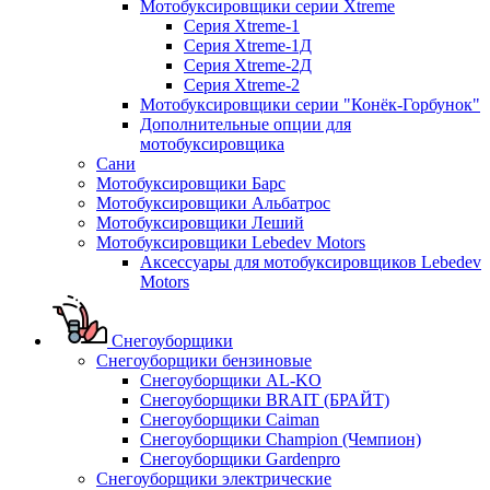
Мотобуксировщики серии Xtreme
Серия Xtreme-1
Серия Xtreme-1Д
Серия Xtreme-2Д
Серия Xtreme-2
Мотобуксировщики серии "Конёк-Горбунок"
Дополнительные опции для
мотобуксировщика
Сани
Мотобуксировщики Барс
Мотобуксировщики Альбатрос
Мотобуксировщики Леший
Мотобуксировщики Lebedev Motors
Аксессуары для мотобуксировщиков Lebedev
Motors
Снегоуборщики
Снегоуборщики бензиновые
Снегоуборщики AL-KO
Снегоуборщики BRAIT (БРАЙТ)
Снегоуборщики Caiman
Снегоуборщики Champion (Чемпион)
Снегоуборщики Gardenpro
Снегоуборщики электрические