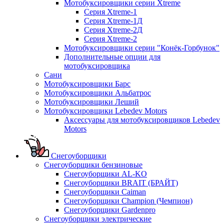
Мотобуксировщики серии Xtreme
Серия Xtreme-1
Серия Xtreme-1Д
Серия Xtreme-2Д
Серия Xtreme-2
Мотобуксировщики серии "Конёк-Горбунок"
Дополнительные опции для
мотобуксировщика
Сани
Мотобуксировщики Барс
Мотобуксировщики Альбатрос
Мотобуксировщики Леший
Мотобуксировщики Lebedev Motors
Аксессуары для мотобуксировщиков Lebedev
Motors
Снегоуборщики
Снегоуборщики бензиновые
Снегоуборщики AL-KO
Снегоуборщики BRAIT (БРАЙТ)
Снегоуборщики Caiman
Снегоуборщики Champion (Чемпион)
Снегоуборщики Gardenpro
Снегоуборщики электрические