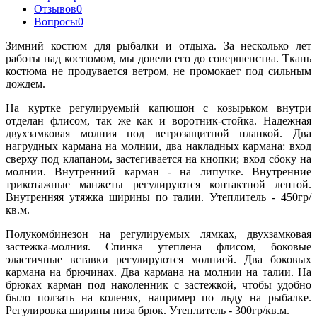
Отзывов
0
Вопросы
0
Зимний костюм для рыбалки и отдыха. За несколько лет
работы над костюмом, мы довели его до совершенства. Ткань
костюма не продувается ветром, не промокает под сильным
дождем.
На куртке регулируемый капюшон с козырьком внутри
отделан флисом, так же как и воротник-стойка. Надежная
двухзамковая молния под ветрозащитной планкой. Два
нагрудных кармана на молнии, два накладных кармана: вход
сверху под клапаном, застегивается на кнопки; вход сбоку на
молнии. Внутренний карман - на липучке. Внутренние
трикотажные манжеты регулируются контактной лентой.
Внутренняя утяжка ширины по талии. Утеплитель - 450гр/
кв.м.
Полукомбинезон на регулируемых лямках, двухзамковая
застежка-молния. Спинка утеплена флисом, боковые
эластичные вставки регулируются молнией. Два боковых
кармана на брючинах. Два кармана на молнии на талии. На
брюках карман под наколенник с застежкой, чтобы удобно
было ползать на коленях, например по льду на рыбалке.
Регулировка ширины низа брюк. Утеплитель - 300гр/кв.м.