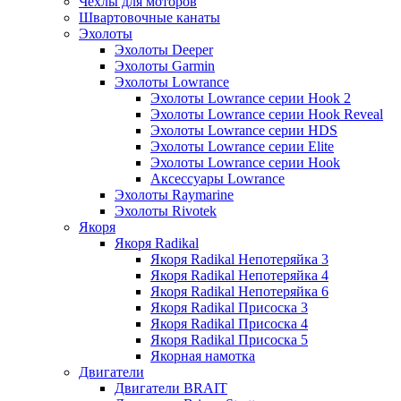
Чехлы для моторов
Швартовочные канаты
Эхолоты
Эхолоты Deeper
Эхолоты Garmin
Эхолоты Lowrance
Эхолоты Lowrance серии Hook 2
Эхолоты Lowrance серии Hook Reveal
Эхолоты Lowrance серии HDS
Эхолоты Lowrance серии Elite
Эхолоты Lowrance серии Hook
Аксессуары Lowrance
Эхолоты Raymarine
Эхолоты Rivotek
Якоря
Якоря Radikal
Якоря Radikal Непотеряйка 3
Якоря Radikal Непотеряйка 4
Якоря Radikal Непотеряйка 6
Якоря Radikal Присоска 3
Якоря Radikal Присоска 4
Якоря Radikal Присоска 5
Якорная намотка
Двигатели
Двигатели BRAIT