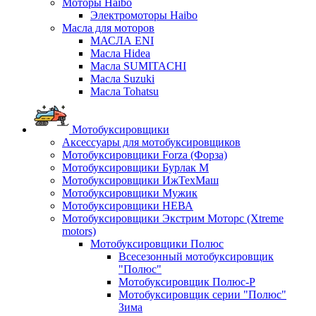
Моторы Haibo
Электромоторы Haibo
Масла для моторов
МАСЛА ENI
Масла Hidea
Масла SUMITACHI
Масла Suzuki
Масла Tohatsu
Мотобуксировщики
Аксессуары для мотобуксировщиков
Мотобуксировщики Forza (Форза)
Мотобуксировщики Бурлак М
Мотобуксировщики ИжТехМаш
Мотобуксировщики Мужик
Мотобуксировщики НЕВА
Мотобуксировщики Экстрим Моторс (Xtreme
motors)
Мотобуксировщики Полюс
Всесезонный мотобуксировщик
"Полюс"
Мотобуксировщик Полюс-Р
Мотобуксировщик серии "Полюс"
Зима