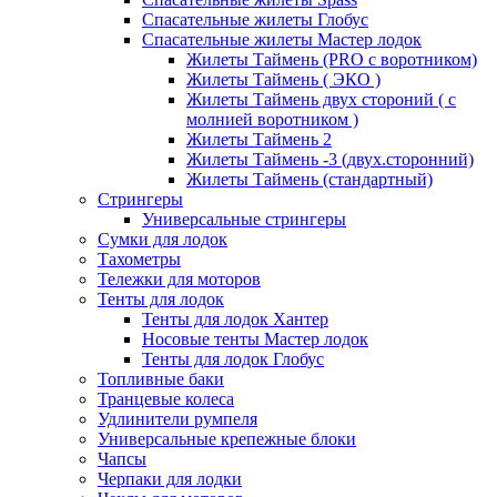
Спасательные жилеты Глобус
Спасательные жилеты Мастер лодок
Жилеты Таймень (PRO c воротником)
Жилеты Таймень ( ЭКО )
Жилеты Таймень двух стороний ( с
молнией воротником )
Жилеты Таймень 2
Жилеты Таймень -3 (двух.сторонний)
Жилеты Таймень (стандартный)
Стрингеры
Универсальные стрингеры
Сумки для лодок
Тахометры
Тележки для моторов
Тенты для лодок
Тенты для лодок Хантер
Носовые тенты Мастер лодок
Тенты для лодок Глобус
Топливные баки
Транцевые колеса
Удлинители румпеля
Универсальные крепежные блоки
Чапсы
Черпаки для лодки