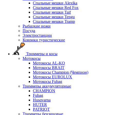
Спальные мешки Alexika
Спальные мешки Red Fox
Спальные мешки Taif
Спальные мешки Tengu
Спальные мешки Tramp
Рыбацкие ножи
Посуда
Электростанции
Коврики туристические
Триммеры и косы
Мотокосы
Мотокосы AL-KO
Мотокосы BRAIT
Мотокосы Champion (Чемпион)
Мотокосы EUROLUX
Мотокосы Fubag
Триммеры аккумуляторные
CHAMPION
Fubag
Husqvarna
HUTER
PATRIOT
Триммеры бензиновые