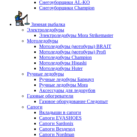
Снегоуборщики AL-KO
Снегоуборщики Champion
Зимная рыбалка
Электроледобуры
Электроледобуры Mora Strikemaster
Мотоледобуры
Мотоледобуры (мотобуры) BRAIT
Мотоледобуры (мотобуры) Profi
Мотоледобуры Champion
Мотоледобуры Higashi
Мотоледобуры Huter
Ручные ледобуры
Ручные ледобуры Барнаул
Ручные ледобуры Mora
Аксессуары для ледорубов
Газовые обогреватели
Газовое оборудование Следопыт
Сапоги
Вкладыши в сапоги
Сапоги EVASHOES
Сапоги Sardonix
Сапоги Вездеход
Сапоги Nordman