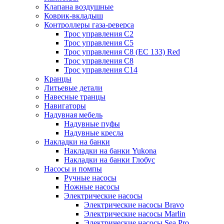
Клапана воздушные
Коврик-вкладыш
Контроллеры газа-реверса
Трос управления C2
Трос управления C5
Трос управления C8 (ЕС 133) Red
Трос управления C8
Трос управления C14
Кранцы
Литьевые детали
Навесные транцы
Навигаторы
Надувная мебель
Надувные пуфы
Надувные кресла
Накладки на банки
Накладки на банки Yukona
Накладки на банки Глобус
Насосы и помпы
Ручные насосы
Ножные насосы
Электрические насосы
Электрические насосы Bravo
Электрические насосы Marlin
Электрические насосы Sea Pro