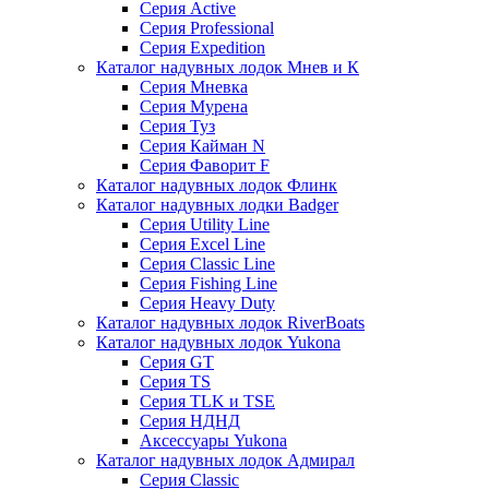
Серия Active
Серия Professional
Серия Expedition
Каталог надувных лодок Мнев и К
Серия Мневка
Серия Мурена
Серия Туз
Серия Кайман N
Серия Фаворит F
Каталог надувных лодок Флинк
Каталог надувных лодки Badger
Серия Utility Line
Серия Excel Line
Серия Classic Line
Серия Fishing Line
Серия Heavy Duty
Каталог надувных лодок RiverBoats
Каталог надувных лодок Yukona
Серия GT
Серия TS
Серия TLK и TSE
Серия НДНД
Аксессуары Yukona
Каталог надувных лодок Адмирал
Серия Classic