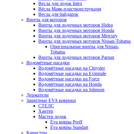
Весла для лодок Intex
Вёсла Маяк-пластконструкция
Весла для байдарок
Винты для моторов
Винты для лодочных моторов Hidea
Винты для лодочных моторов Honda
Винты для лодочных моторов Mercury
Винты для лодочных моторов Nissan-Tohatsu
Оригинальные винты для Nissan-
Tohatsu
Винты для лодочных моторов Parsun
Водомётные насадки
Водомётные насадки на Chrysler
Водомётные насадки на Evinrude
Водомётные насадки на Force
Водомётные насадки на Honda
Водомётные насадки на Johnson
Держатели
Защитные EVA коврики
СТЕЛС
Хантер
Мастер лодок
Eva ковры Proff
Eva ковры Standart
Канистры