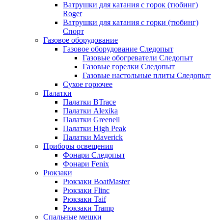
Ватрушки для катания с горок (тюбинг)
Roger
Ватрушки для катания с горки (тюбинг)
Спорт
Газовое оборудование
Газовое оборудование Следопыт
Газовые обогреватели Следопыт
Газовые горелки Следопыт
Газовые настольные плиты Следопыт
Сухое горючее
Палатки
Палатки BTrace
Палатки Alexika
Палатки Greenell
Палатки High Peak
Палатки Maverick
Приборы освещения
Фонари Следопыт
Фонари Fenix
Рюкзаки
Рюкзаки BoatMaster
Рюкзаки Flinc
Рюкзаки Taif
Рюкзаки Tramp
Спальные мешки