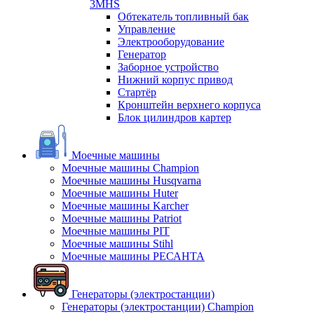
3MHS
Обтекатель топливный бак
Управление
Электрооборудование
Генератор
Заборное устройство
Нижний корпус привод
Стартёр
Кронштейн верхнего корпуса
Блок цилиндров картер
Моечные машины
Моечные машины Champion
Моечные машины Husqvarna
Моечные машины Huter
Моечные машины Karcher
Моечные машины Patriot
Моечные машины PIT
Моечные машины Stihl
Моечные машины РЕСАНТА
Генераторы (электростанции)
Генераторы (электростанции) Champion