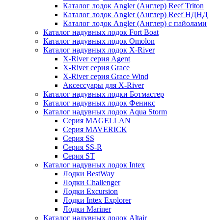
Каталог лодок Angler (Англер) Reef Triton
Каталог лодок Angler (Англер) Reef НДНД
Каталог лодок Angler (Англер) с пайолами
Каталог надувных лодок Fort Boat
Каталог надувных лодок Omolon
Каталог надувных лодок X-River
X-River серия Agent
X-River серия Grace
X-River серия Grace Wind
Аксессуары для X-River
Каталог надувных лодки Ботмастер
Каталог надувных лодок Феникc
Каталог надувных лодок Aqua Storm
Серия MAGELLAN
Серия MAVERICK
Серия SS
Серия SS-R
Серия ST
Каталог надувных лодок Intex
Лодки BestWay
Лодки Challenger
Лодки Excursion
Лодки Intex Explorer
Лодки Mariner
Каталог надувных лодок Altair