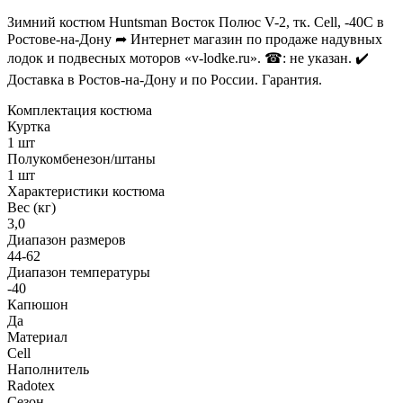
Зимний костюм Huntsman Восток Полюс V-2, тк. Cell, -40С в
Ростове-на-Дону ➦ Интернет магазин по продаже надувных
лодок и подвесных моторов «v-lodke.ru». ☎: не указан. ✔️
Доставка в Ростов-на-Дону и по России. Гарантия.
Комплектация костюма
Куртка
1 шт
Полукомбенезон/штаны
1 шт
Характеристики костюма
Вес (кг)
3,0
Диапазон размеров
44-62
Диапазон температуры
-40
Капюшон
Да
Материал
Cell
Наполнитель
Radotex
Сезон